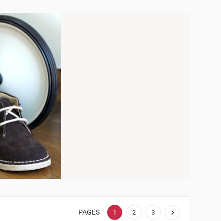
PAGES

1
2
3