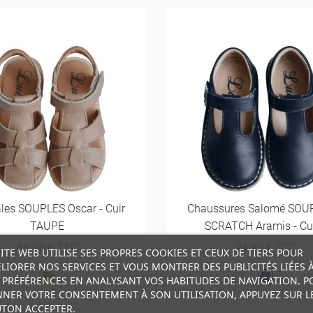
les SOUPLES Oscar - Cuir
Chaussures Salomé SOU
TAUPE
SCRATCH Aramis - Cuir
69,90 €
TTC
74,90 €
TTC
SITE WEB UTILISE SES PROPRES COOKIES ET CEUX DE TIERS POUR
LIORER NOS SERVICES ET VOUS MONTRER DES PUBLICITÉS LIÉES 
Marron
Marine
 PRÉFÉRENCES EN ANALYSANT VOS HABITUDES DE NAVIGATION. P
NER VOTRE CONSENTEMENT À SON UTILISATION, APPUYEZ SUR L
TON ACCEPTER.