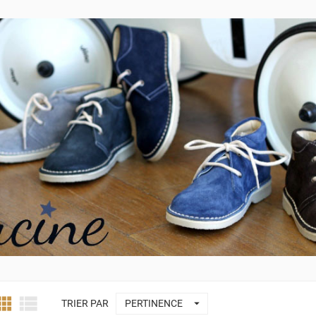



TRIER PAR
PERTINENCE