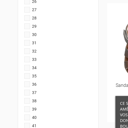
26
27
28
29
30
31
32
33
34
35
36
Sanda
37
38
CE 
AMÉ
39
VOS
40
DON
BOU
41