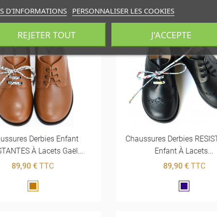
S D'INFORMATIONS
PERSONNALISER LES COOKIES
REJETER TOUT
J'ACCEPTE
ussures Derbies Enfant
Chaussures Derbies RESI
TANTES À Lacets Gaël...
Enfant À Lacets...
89,90 €
TTC
89,90 €
TTC
Marron
Marine