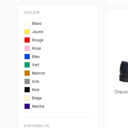
COULEUR
Blanc
Jaune
Rouge
Rose
Bleu
Vert
Marron
Gris
Noir
Chaus
Beige
Marine
DISPONIBILITÉ