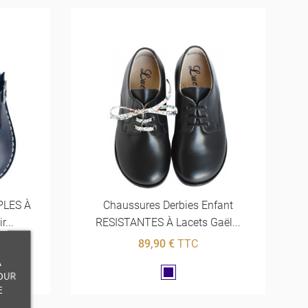
PLES À
Chaussures Derbies Enfant
...
RESISTANTES À Lacets Gaël...
89,90 €
TTC
À
Marine
OUR
E