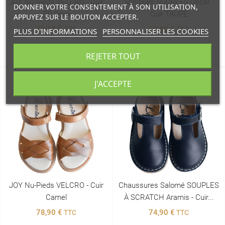
JOY Nu-Pieds VELCRO - Cuir
Sandales SOUPLES Oscar -
DONNER VOTRE CONSENTEMENT À SON UTILISATION,
OR Doux
Cuir TAUPE
APPUYEZ SUR LE BOUTON ACCEPTER.
78,90 €
69,90 €
TTC
TTC
PLUS D'INFORMATIONS
PERSONNALISER LES COOKIES
Doré
Marron
REJETER TOUT
J'ACCEPTE
JOY Nu-Pieds VELCRO - Cuir
Chaussures Salomé SOUPLES
Camel
À SCRATCH Aramis - Cuir...
78,90 €
74,90 €
TTC
TTC