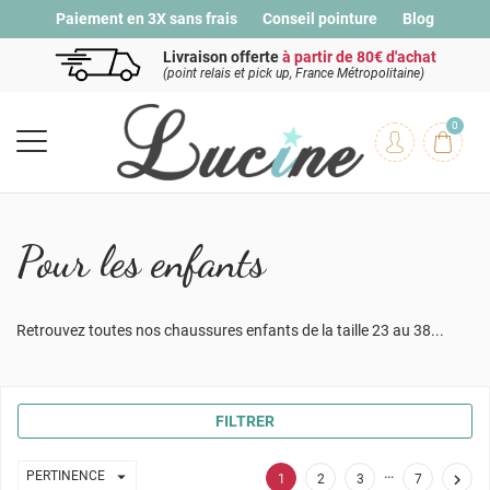
Paiement en 3X sans frais
Conseil pointure
Blog
Livraison offerte
à partir de 80€ d'achat
(point relais et pick up, France Métropolitaine)
0
Pour les enfants
Retrouvez toutes nos chaussures enfants de la taille 23 au 38...
FILTRER
…

PERTINENCE

1
2
3
7