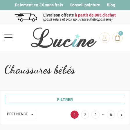
Paiement en 3X sans frais
Conseil pointure
Blog
Livraison offerte
à partir de 80€ d'achat
(point relais et pick up, France Métropolitaine)
0
Chaussures bébés
FILTRER
…

PERTINENCE

1
2
3
8