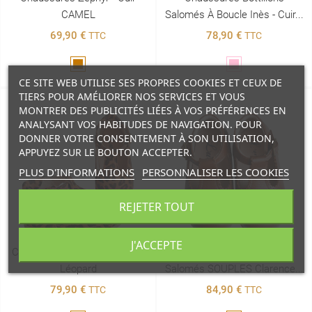
CAMEL
Salomés À Boucle Inès - Cuir...
69,90 €
78,90 €
TTC
TTC
Marron
Rose
CE SITE WEB UTILISE SES PROPRES COOKIES ET CEUX DE
TIERS POUR AMÉLIORER NOS SERVICES ET VOUS
MONTRER DES PUBLICITÉS LIÉES À VOS PRÉFÉRENCES EN
ANALYSANT VOS HABITUDES DE NAVIGATION. POUR
DONNER VOTRE CONSENTEMENT À SON UTILISATION,
APPUYEZ SUR LE BOUTON ACCEPTER.
PLUS D'INFORMATIONS
PERSONNALISER LES COOKIES
REJETER TOUT
J'ACCEPTE
Clarence Salomés SOUPLES-
Chaussures Bottillons
Léopard
Salomés SOUPLES Clarence...
79,90 €
84,90 €
TTC
TTC