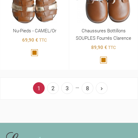
Nu-Pieds - CAMEL/or
Chaussures Bottillons
SOUPLES Fourrés Clarence
69,90 €
TTC
89,90 €
TTC
Marron
Marron
…
1
2
3
8

INFORMATIONS