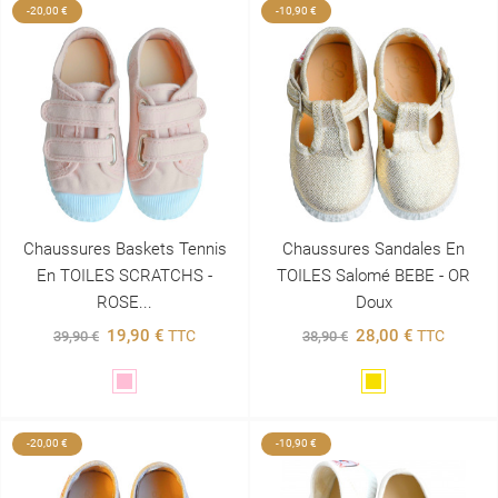
-20,00 €
-10,90 €
Chaussures Baskets Tennis
Chaussures Sandales En
En TOILES SCRATCHS -
TOILES Salomé BEBE - OR
ROSE...
Doux
19,90 €
28,00 €
TTC
TTC
39,90 €
38,90 €
Rose
Doré
-20,00 €
-10,90 €