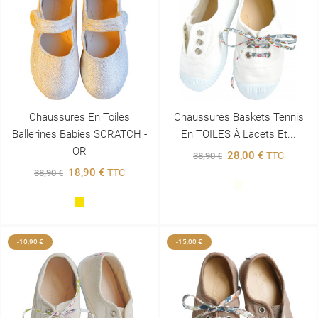
Chaussures En Toiles
Chaussures Baskets Tennis
Ballerines Babies SCRATCH -
En TOILES À Lacets Et...
OR
28,00 €
TTC
38,90 €
18,90 €
TTC
38,90 €
Blanc
Doré
-10,90 €
-15,00 €