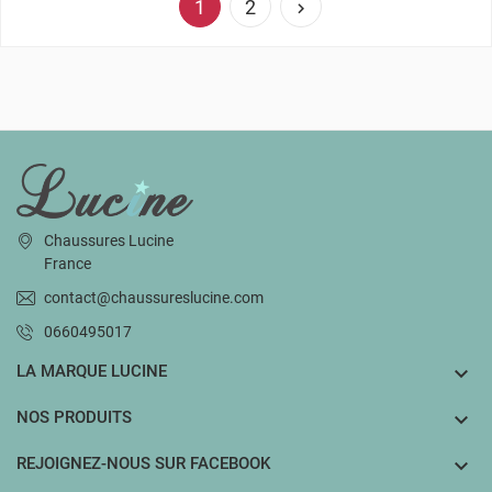
1
2

INFORMATIONS
Chaussures Lucine
France
contact@chaussureslucine.com
0660495017
LA MARQUE LUCINE

NOS PRODUITS

REJOIGNEZ-NOUS SUR FACEBOOK
