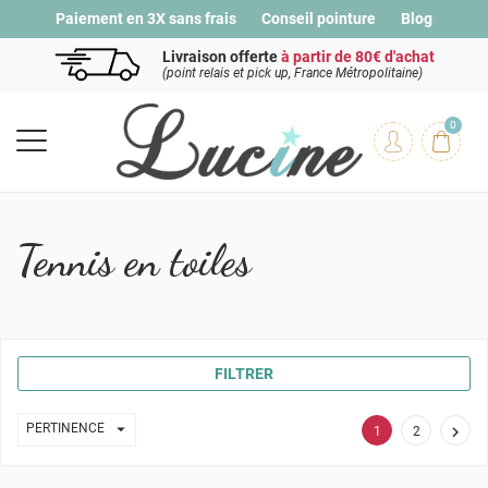
Paiement en 3X sans frais
Conseil pointure
Blog
Livraison offerte
à partir de 80€ d'achat
(point relais et pick up, France Métropolitaine)
0
Tennis en toiles
FILTRER

PERTINENCE

1
2