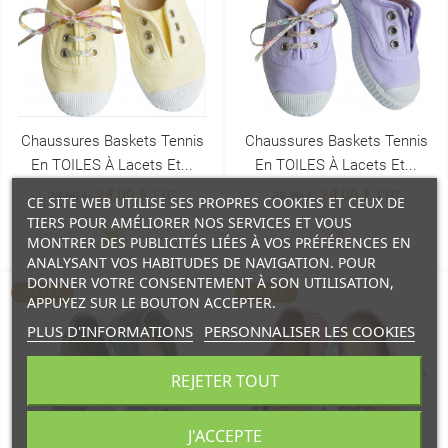
Chaussures Baskets Tennis
Chaussures Baskets Tennis
En TOILES À Lacets Et...
En TOILES À Lacets Et...
28,00 €
28,00 €
TTC
TTC
38,90 €
38,90 €
CE SITE WEB UTILISE SES PROPRES COOKIES ET CEUX DE
TIERS POUR AMÉLIORER NOS SERVICES ET VOUS
Jaune
Rose
MONTRER DES PUBLICITÉS LIÉES À VOS PRÉFÉRENCES EN
ANALYSANT VOS HABITUDES DE NAVIGATION. POUR
DONNER VOTRE CONSENTEMENT À SON UTILISATION,
-10,90 €
-10,90 €
APPUYEZ SUR LE BOUTON ACCEPTER.
PLUS D'INFORMATIONS
PERSONNALISER LES COOKIES
REJETER TOUT
J'ACCEPTE