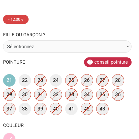
- 12,00 €
FILLE OU GARÇON ?
POINTURE
conseil pointure
21
22
23
24
25
26
27
28
29
30
31
32
33
34
35
36
37
38
39
40
41
42
43
COULEUR