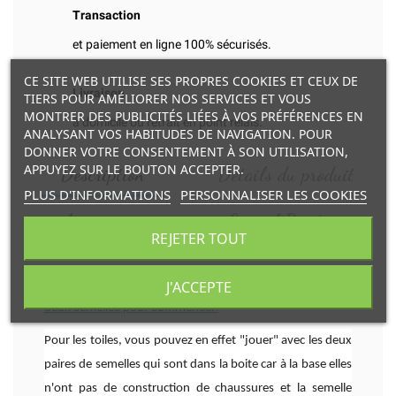
Transaction
et paiement en ligne 100% sécurisés.
CE SITE WEB UTILISE SES PROPRES COOKIES ET CEUX DE
Livraison
TIERS POUR AMÉLIORER NOS SERVICES ET VOUS
MONTRER DES PUBLICITÉS LIÉES À VOS PRÉFÉRENCES EN
à domicile ou retrait en point relais.
ANALYSANT VOS HABITUDES DE NAVIGATION. POUR
DONNER VOTRE CONSENTEMENT À SON UTILISATION,
APPUYEZ SUR LE BOUTON ACCEPTER.
Description
Détails du produit
PLUS D'INFORMATIONS
PERSONNALISER LES COOKIES
Accessoires
Conseil Pointure
REJETER TOUT
Si un peu grandes au début, vous pouvez jouer avec les
J'ACCEPTE
deux semelles pour commencer:
Pour les toiles, vous pouvez en effet "jouer" avec les deux
paires de semelles qui sont dans la boite car à la base elles
n'ont pas de construction de chaussures et la semelle