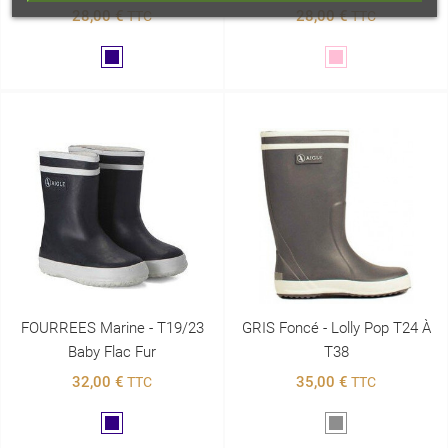
28,00 €
28,00 €
TTC
TTC
Marine
Rose
FOURREES Marine - T19/23
GRIS Foncé - Lolly Pop T24 À
Baby Flac Fur
T38
32,00 €
35,00 €
TTC
TTC
Marine
Gris