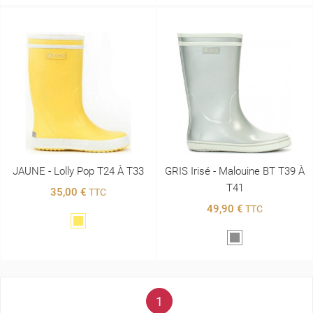
JAUNE - Lolly Pop T24 À T33
GRIS Irisé - Malouine BT T39 À
T41
35,00 €
TTC
49,90 €
TTC
Jaune
Gris
1