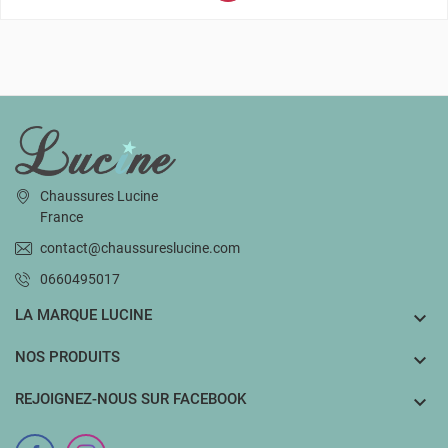
INFORMATIONS
Chaussures Lucine
France
contact@chaussureslucine.com
0660495017
LA MARQUE LUCINE

NOS PRODUITS

REJOIGNEZ-NOUS SUR FACEBOOK
