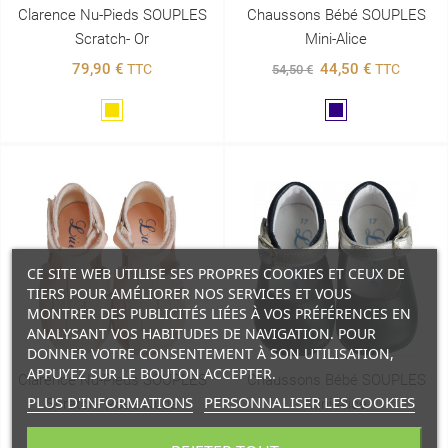
Clarence Nu-Pieds SOUPLES
Chaussons Bébé SOUPLES
Scratch- Or
Mini-Alice
79,90 €
44,50 €
TTC
TTC
54,50 €
Doré
Marine
CE SITE WEB UTILISE SES PROPRES COOKIES ET CEUX DE
TIERS POUR AMÉLIORER NOS SERVICES ET VOUS
MONTRER DES PUBLICITÉS LIÉES À VOS PRÉFÉRENCES EN
ANALYSANT VOS HABITUDES DE NAVIGATION. POUR
DONNER VOTRE CONSENTEMENT À SON UTILISATION,
APPUYEZ SUR LE BOUTON ACCEPTER.
Clarence Nu-Pieds SOUPLES
Chaussons Bébé SOUPLES
PLUS D'INFORMATIONS
PERSONNALISER LES COOKIES
Scratch- Rose Nude
Mini-Alice
79,90 €
54,50 €
TTC
TTC