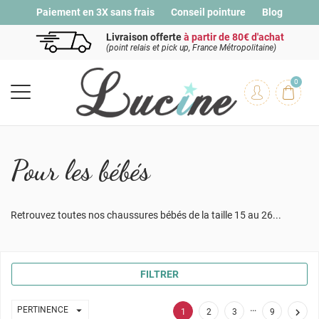
Paiement en 3X sans frais
Conseil pointure
Blog
Livraison offerte
à partir de 80€ d'achat
(point relais et pick up, France Métropolitaine)
0
Pour les bébés
Retrouvez toutes nos chaussures bébés de la taille 15 au 26...
FILTRER
…

PERTINENCE

1
2
3
9