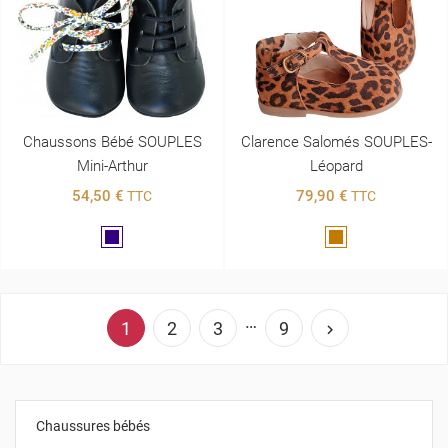
Chaussons Bébé SOUPLES
Clarence Salomés SOUPLES-
Mini-Arthur
Léopard
54,50 €
79,90 €
TTC
TTC
Marine
Marron
…
1
2
3
9

Chaussures bébés