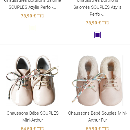
Chaussures Bottillons Salomé
Chaussures Bottillons
SOUPLES Azylis Perfo -...
Salomés SOUPLES Azylis
Perfo -...
78,90 €
TTC
78,90 €
TTC
Blanc
Marine
Chaussons Bébé SOUPLES
Chaussons Bébé Souples Mini-
Mini-Arthur
Arthur Fur
54,50 €
59,90 €
TTC
TTC