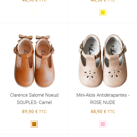
Blanc
Doré
Clarence Salomé Noeud
Mini-Aloïs Antidérapantes -
SOUPLES- Camel
ROSE NUDE
89,90 €
48,90 €
TTC
TTC
Marron
Rose