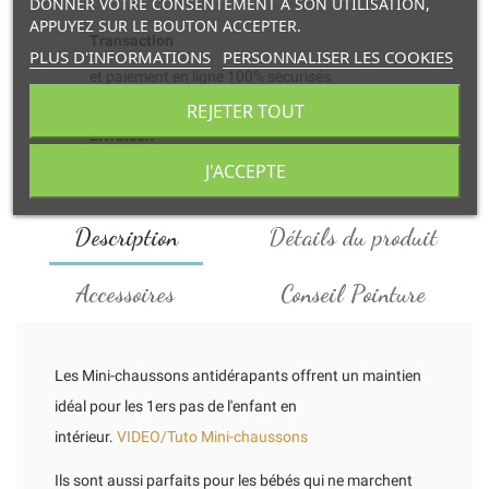
DONNER VOTRE CONSENTEMENT À SON UTILISATION,
APPUYEZ SUR LE BOUTON ACCEPTER.
Transaction
PLUS D'INFORMATIONS
PERSONNALISER LES COOKIES
et paiement en ligne 100% sécurisés.
REJETER TOUT
Livraison
J'ACCEPTE
à domicile ou retrait en point relais.
Description
Détails du produit
Accessoires
Conseil Pointure
Les Mini-chaussons antidérapants offrent un maintien
idéal pour les 1ers pas de l'enfant en
intérieur.
VIDEO/Tuto Mini-chaussons
Ils sont aussi parfaits pour les bébés qui ne marchent