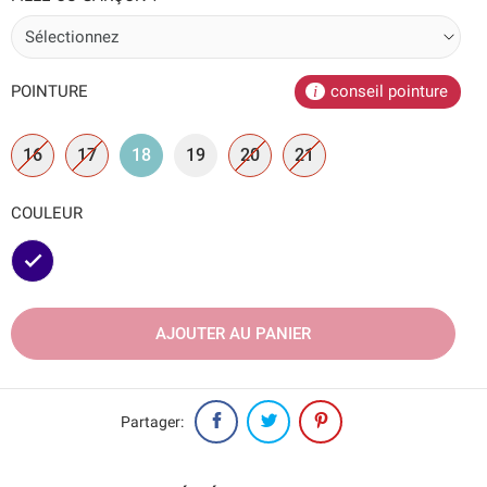
POINTURE
conseil pointure
16
17
18
19
20
21
COULEUR
Marine
AJOUTER AU PANIER
Partager: