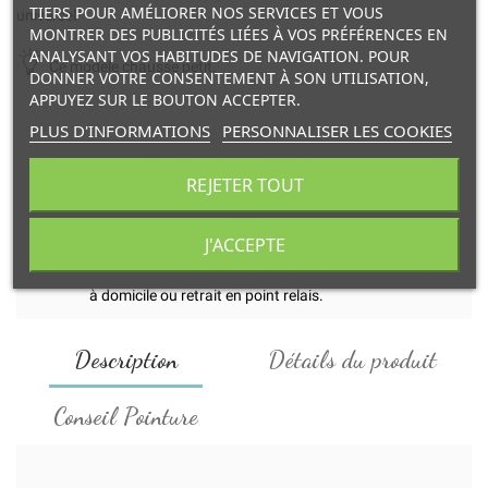
TIERS POUR AMÉLIORER NOS SERVICES ET VOUS
universel
MONTRER DES PUBLICITÉS LIÉES À VOS PRÉFÉRENCES EN
ANALYSANT VOS HABITUDES DE NAVIGATION. POUR
Ce modèle chausse petit.
DONNER VOTRE CONSENTEMENT À SON UTILISATION,
APPUYEZ SUR LE BOUTON ACCEPTER.
PLUS D'INFORMATIONS
PERSONNALISER LES COOKIES
Transaction
REJETER TOUT
et paiement en ligne 100% sécurisés.
J'ACCEPTE
Livraison
à domicile ou retrait en point relais.
Description
Détails du produit
Conseil Pointure