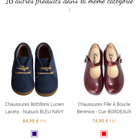
16 autres produits dans la même catégorie
:
Chaussures Bottillons Lucien
Chaussures Fille À Boucle
Lacets - Nubuck BLEU NAVY
Bérénice - Cuir BORDEAUX
84,90 €
74,90 €
TTC
TTC
Marine
Rouge