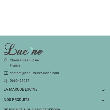
INFORMATIONS
Chaussures Lucine
France
contact@chaussureslucine.com
0660495017
LA MARQUE LUCINE

NOS PRODUITS
