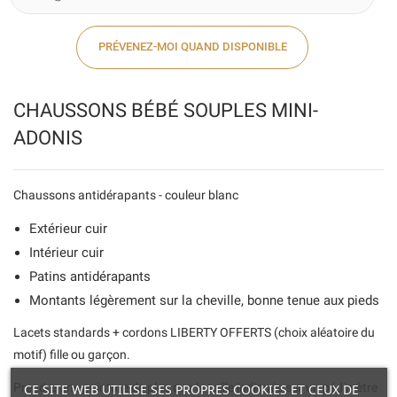
PRÉVENEZ-MOI QUAND DISPONIBLE
CHAUSSONS BÉBÉ SOUPLES MINI-
ADONIS
Chaussons antidérapants - couleur blanc
Extérieur cuir
Intérieur cuir
Patins antidérapants
Montants légèrement sur la cheville, bonne tenue aux pieds
Lacets standards + cordons LIBERTY OFFERTS (choix aléatoire du
motif) fille ou garçon.
Prendre une pointure de plus que la taille indiquée sur un pédimètre
CE SITE WEB UTILISE SES PROPRES COOKIES ET CEUX DE