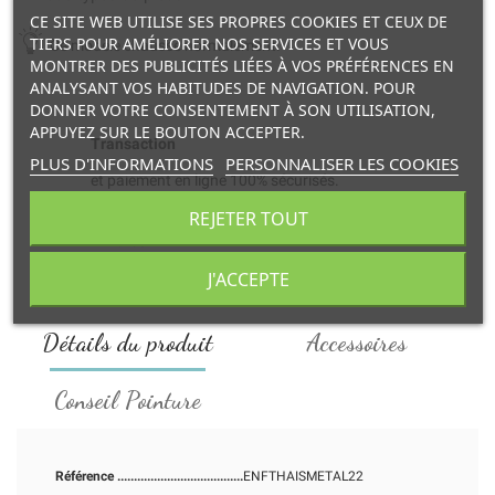
CE SITE WEB UTILISE SES PROPRES COOKIES ET CEUX DE
TIERS POUR AMÉLIORER NOS SERVICES ET VOUS
Ce modèle chausse normalement.
MONTRER DES PUBLICITÉS LIÉES À VOS PRÉFÉRENCES EN
ANALYSANT VOS HABITUDES DE NAVIGATION. POUR
DONNER VOTRE CONSENTEMENT À SON UTILISATION,
APPUYEZ SUR LE BOUTON ACCEPTER.
Transaction
PLUS D'INFORMATIONS
PERSONNALISER LES COOKIES
et paiement en ligne 100% sécurisés.
REJETER TOUT
Livraison
J'ACCEPTE
à domicile ou retrait en point relais.
Détails du produit
Accessoires
Conseil Pointure
Référence
ENFTHAISMETAL22