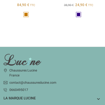
84,90 €
24,90 €
38,90 €
TTC
TTC
Marron
Marine
INFORMATIONS
Chaussures Lucine
France
contact@chaussureslucine.com
0660495017
LA MARQUE LUCINE
