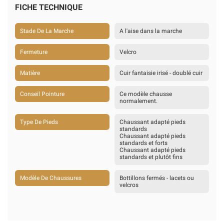
FICHE TECHNIQUE
Stade De La Marche
A l'aise dans la marche
Fermeture
Velcro
Matière
Cuir fantaisie irisé - doublé cuir
Conseil Pointure
Ce modèle chausse
normalement.
Type De Pieds
Chaussant adapté pieds
standards
Chaussant adapté pieds
standards et forts
Chaussant adapté pieds
standards et plutôt fins
Modèle De Chaussures
Bottillons fermés - lacets ou
velcros