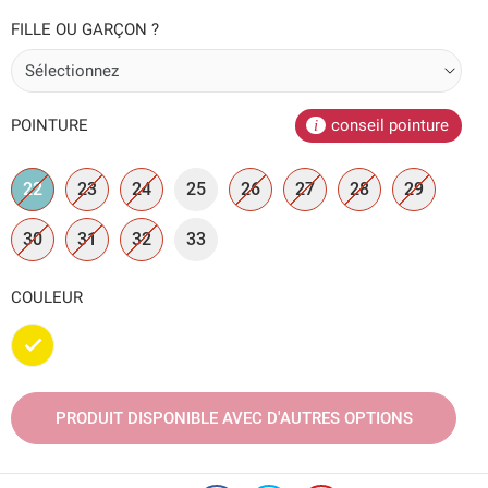
FILLE OU GARÇON ?
POINTURE
conseil pointure
22
23
24
25
26
27
28
29
30
31
32
33
COULEUR
Doré
PRODUIT DISPONIBLE AVEC D'AUTRES OPTIONS