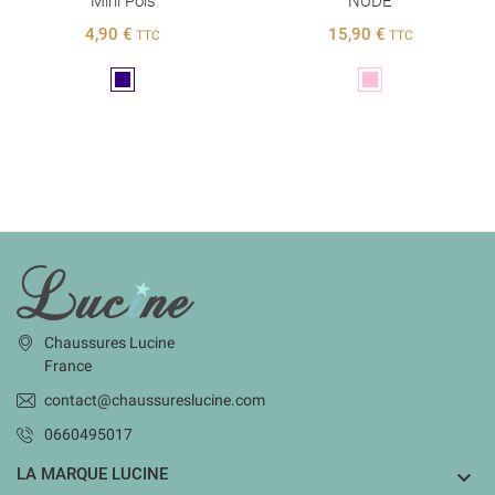
Mini Pois
NUDE
4,90 €
15,90 €
TTC
TTC
Marine
Rose
INFORMATIONS
Chaussures Lucine
France
contact@chaussureslucine.com
0660495017
LA MARQUE LUCINE
