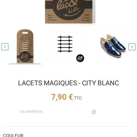


LACETS MAGIQUES - CITY BLANC
7,90 €
TTC
OU PAYER EN
COULEUR