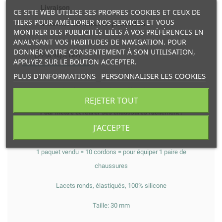
Livraison
CE SITE WEB UTILISE SES PROPRES COOKIES ET CEUX DE
TIERS POUR AMÉLIORER NOS SERVICES ET VOUS
à domicile ou retrait en point relais.
MONTRER DES PUBLICITÉS LIÉES À VOS PRÉFÉRENCES EN
ANALYSANT VOS HABITUDES DE NAVIGATION. POUR
DONNER VOTRE CONSENTEMENT À SON UTILISATION,
Description
APPUYEZ SUR LE BOUTON ACCEPTER.
PLUS D'INFORMATIONS
PERSONNALISER LES COOKIES
Le lacet magique élastique
REJETER TOUT
Pour mettre et retirer ses chaussures facilement !
J'ACCEPTE
Mise en place facile: 1 cordon en silicone entre deux oeillets
1 paquet vendu = 10 cordons = pour équiper 1 paire de
chaussures
Lacets ronds, élastiqués, 100% silicone
Taille: 30 mm