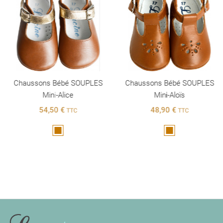
Chaussons Bébé SOUPLES
Chaussons Bébé SOUPLES
Mini-Alice
Mini-Aloïs
54,50 €
48,90 €
TTC
TTC
Marron
Marron
INFORMATIONS