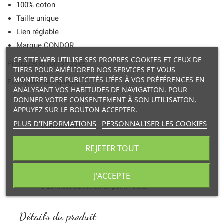
100% coton
Taille unique
Lien réglable
Marque CONDOR
CE SITE WEB UTILISE SES PROPRES COOKIES ET CEUX DE
Pratiques et confortables
TIERS POUR AMÉLIORER NOS SERVICES ET VOUS
MONTRER DES PUBLICITÉS LIÉES À VOS PRÉFÉRENCES EN
Fabriquées en Espagne
ANALYSANT VOS HABITUDES DE NAVIGATION. POUR
DONNER VOTRE CONSENTEMENT À SON UTILISATION,
APPUYEZ SUR LE BOUTON ACCEPTER.
PLUS D'INFORMATIONS
PERSONNALISER LES COOKIES
Transaction
et paiement en ligne 100% sécurisés.
REJETER TOUT
Livraison
J'ACCEPTE
à domicile ou retrait en point relais.
Détails du produit