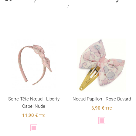
:
Serre-Tête Nœud - Liberty
Noeud Papillon - Rose Buvard
Capel Nude
6,90 €
TTC
11,90 €
TTC
Rose
Rose