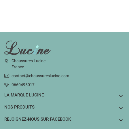
INFORMATIONS
Chaussures Lucine
France
contact@chaussureslucine.com
0660495017
LA MARQUE LUCINE

NOS PRODUITS

REJOIGNEZ-NOUS SUR FACEBOOK
