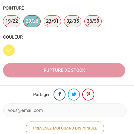
POINTURE
19/22
23/26
27/31
32/35
36/39
COULEUR
Jaune
RUPTURE DE STOCK
Partager:
PRÉVENEZ-MOI QUAND DISPONIBLE