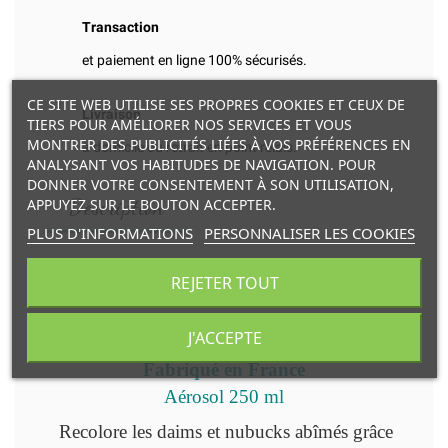
Transaction
et paiement en ligne 100% sécurisés.
CE SITE WEB UTILISE SES PROPRES COOKIES ET CEUX DE
Livraison
TIERS POUR AMÉLIORER NOS SERVICES ET VOUS
MONTRER DES PUBLICITÉS LIÉES À VOS PRÉFÉRENCES EN
à domicile ou retrait en point relais.
ANALYSANT VOS HABITUDES DE NAVIGATION. POUR
DONNER VOTRE CONSENTEMENT À SON UTILISATION,
Description
APPUYEZ SUR LE BOUTON ACCEPTER.
PLUS D'INFORMATIONS
PERSONNALISER LES COOKIES
REJETER TOUT
RENOVATEUR DAIM
et NUBUCK
J'ACCEPTE
Fabriqué en France
Aérosol 250 ml
Recolore les daims et nubucks abîmés grâce