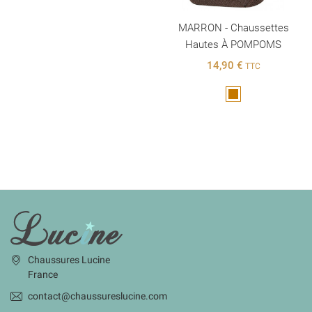
MARRON - Chaussettes
Hautes À POMPOMS
14,90 €
TTC
Marron
INFORMATIONS
Chaussures Lucine
France
contact@chaussureslucine.com