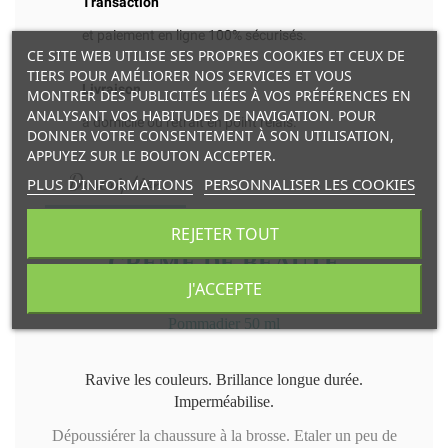
Transaction
et paiement en ligne 100% sécurisés.
CE SITE WEB UTILISE SES PROPRES COOKIES ET CEUX DE
TIERS POUR AMÉLIORER NOS SERVICES ET VOUS
Livraison
MONTRER DES PUBLICITÉS LIÉES À VOS PRÉFÉRENCES EN
ANALYSANT VOS HABITUDES DE NAVIGATION. POUR
à domicile ou retrait en point relais.
DONNER VOTRE CONSENTEMENT À SON UTILISATION,
APPUYEZ SUR LE BOUTON ACCEPTER.
Description
PLUS D'INFORMATIONS
PERSONNALISER LES COOKIES
REJETER TOUT
CRÈME DE BEAUTÉ
J'ACCEPTE
Fabriquée en France
Pommadier 50 ml
Ravive les couleurs. Brillance longue durée.
Imperméabilise.
Dépoussiérer la chaussure à la brosse. Etaler un peu de