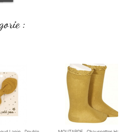
gorie :
 - Double
MOUTARDE - Chaussettes Hautes