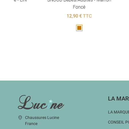
Foncé
12,90 €
TTC
Marron
INFORMATIONS
LA MAR
LA MARQUE
Chaussures Lucine
CONSEIL P
France