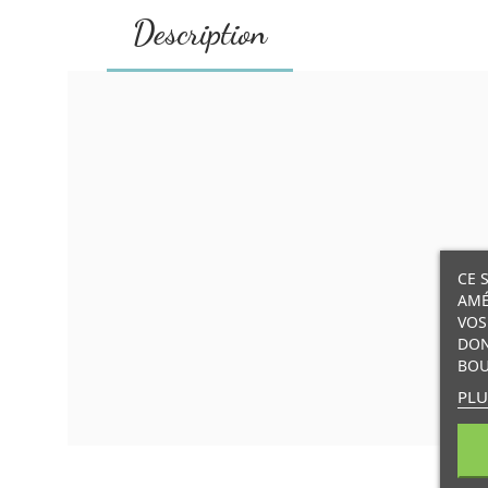
Description
CE 
AMÉ
VOS
DON
BOU
PLU