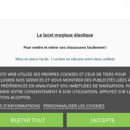
Le lacet magique élastique
Pour mettre et retirer ses chaussures facilement !
Mise en place facile: 1 cordon en silicone entre deux oeillets
1 paquet vendu = 16 cordons (soit 8 par chaussure)
SITE WEB UTILISE SES PROPRES COOKIES ET CEUX DE TIERS POUR
LIORER NOS SERVICES ET VOUS MONTRER DES PUBLICITÉS LIÉES 
Lacets plats, élastiqués, 100% silicone
 PRÉFÉRENCES EN ANALYSANT VOS HABITUDES DE NAVIGATION. P
NER VOTRE CONSENTEMENT À SON UTILISATION, APPUYEZ SUR L
TON ACCEPTER.
S D'INFORMATIONS
PERSONNALISER LES COOKIES
REJETER TOUT
J'ACCEPTE