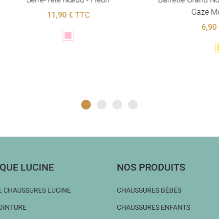
Gaze Moutarde...
11,90 €
TTC
6,90 €
TTC
Rose
Jaune
QUE LUCINE
NOS PRODUITS
 CHAUSSURES LUCINE
CHAUSSURES BÉBÉS
OINTURE
CHAUSSURES ENFANTS