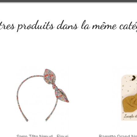
res produits dans la même caté
rre-Tête Nœud - Fleuri
Barrette Grand Noeud Lapin