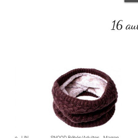
16 aut
LIN
SNOOD Bébés/adultes - Marron
Se