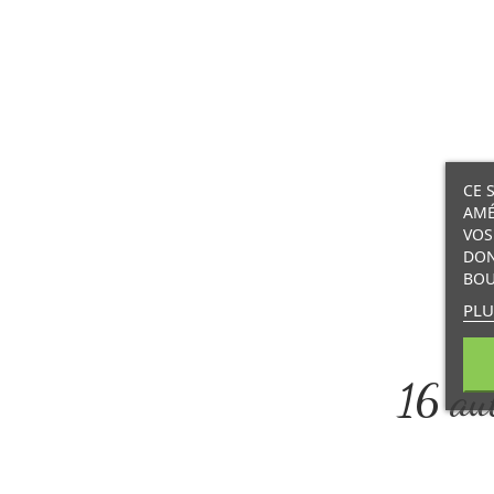
CE 
AMÉ
VOS
DON
BOU
PLU
16 aut