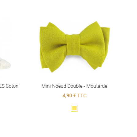
ES Coton
Mini Noeud Double - Moutarde
C
4,90 €
TTC
Jaune