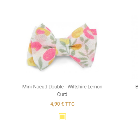
Mini Noeud Double - Wiltshire Lemon
B
Curd
4,90 €
TTC
Jaune