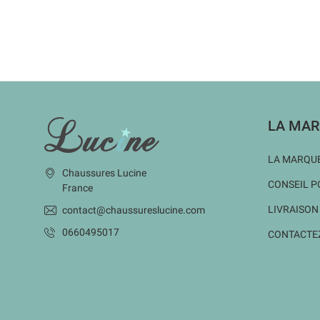
INFORMATIONS
LA MAR
LA MARQUE
Chaussures Lucine
CONSEIL P
France
LIVRAISON
contact@chaussureslucine.com
0660495017
CONTACTE