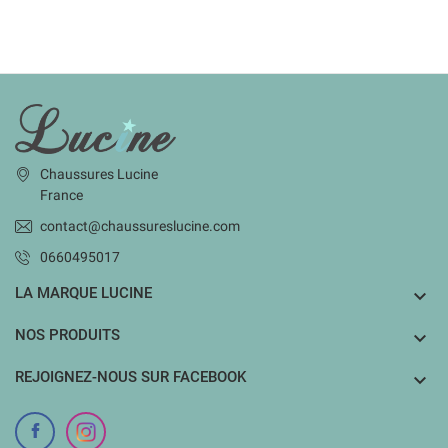
INFORMATIONS
Chaussures Lucine
France
contact@chaussureslucine.com
0660495017
LA MARQUE LUCINE

NOS PRODUITS

REJOIGNEZ-NOUS SUR FACEBOOK
