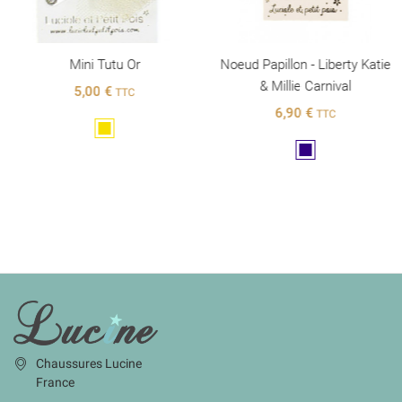
Mini Tutu Or
Noeud Papillon - Liberty Katie
& Millie Carnival
5,00 €
TTC
6,90 €
TTC
Doré
Marine
INFORMATIONS
Chaussures Lucine
France