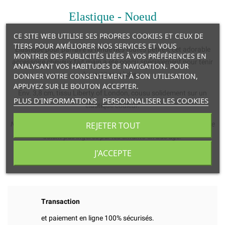
Elastique - Noeud
CE SITE WEB UTILISE SES PROPRES COOKIES ET CEUX DE
TIERS POUR AMÉLIORER NOS SERVICES ET VOUS
Élastique pour parfaire la tenue des toutes petites, cet adorable
MONTRER DES PUBLICITÉS LIÉES À VOS PRÉFÉRENCES EN
accessoire cheveux fait main a été conçu spécialement pour tenir
ANALYSANT VOS HABITUDES DE NAVIGATION. POUR
les petites mèches.
DONNER VOTRE CONSENTEMENT À SON UTILISATION,
APPUYEZ SUR LE BOUTON ACCEPTER.
Env. 3,8 cm, tissu Liberty of London, cousu solidement sur un
PLUS D'INFORMATIONS
PERSONNALISER LES COOKIES
élastique couleur.
Non destiné aux enfants de moins de 3 ans. Attention à ce qu’ils ne
REJETER TOUT
soient pas ingérés par les enfants en bas âge.
J'ACCEPTE
Luciole et Petit Pois
Transaction
et paiement en ligne 100% sécurisés.