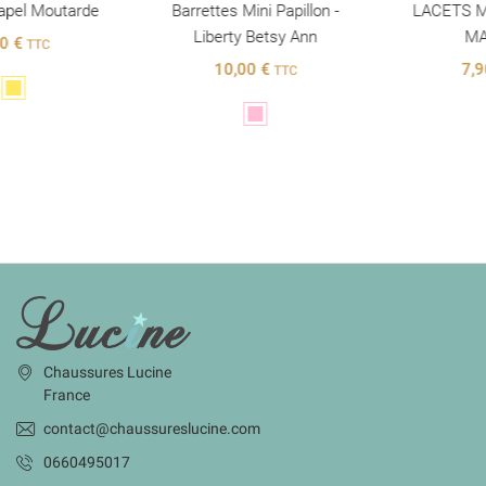
Barrettes Mini Papillon -
LACETS Magiques - City
Liberty Betsy Ann
MARRON
10,00 €
7,90 €
TTC
TTC
Rose
Marron
INFORMATIONS
Chaussures Lucine
France
contact@chaussureslucine.com
0660495017