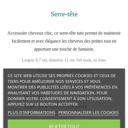
Serre-tête
Accessoire cheveux chic, ce serre-tête tutu permet de maintenir
facilement et avec élégance les cheveux des petites tout en
apportant une touche de fantaisie.
Largeur 0,7 cm, diamètre 12 cm, fait main, en tissu.
Marque Luciole et Petit Pois
CE SITE WEB UTILISE SES PROPRES COOKIES ET CEUX DE
TIERS POUR AMÉLIORER NOS SERVICES ET VOUS
MONTRER DES PUBLICITÉS LIÉES À VOS PRÉFÉRENCES EN
ANALYSANT VOS HABITUDES DE NAVIGATION. POUR
Transaction
DONNER VOTRE CONSENTEMENT À SON UTILISATION,
APPUYEZ SUR LE BOUTON ACCEPTER.
et paiement en ligne 100% sécurisés.
PLUS D'INFORMATIONS
PERSONNALISER LES COOKIES
Livraison
REJETER TOUT