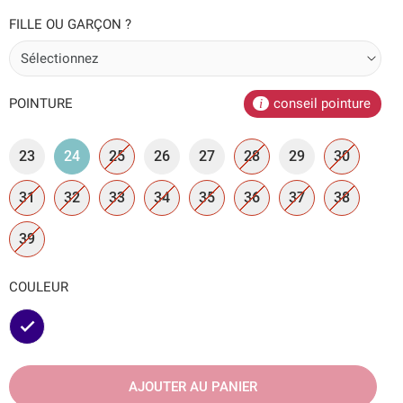
FILLE OU GARÇON ?
POINTURE
conseil pointure
23
24
25
26
27
28
29
30
31
32
33
34
35
36
37
38
39
COULEUR
Marine
AJOUTER AU PANIER