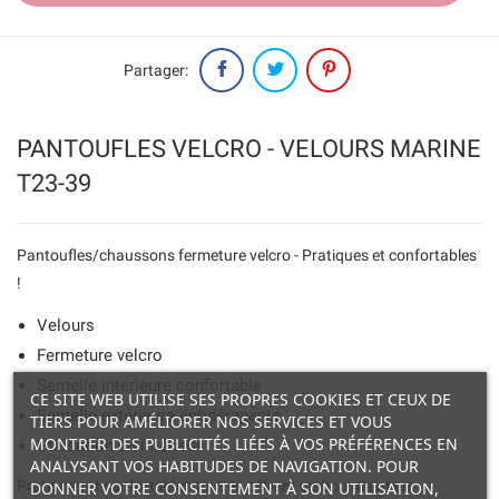
Partager:
PANTOUFLES VELCRO - VELOURS MARINE
T23-39
Pantoufles/chaussons fermeture velcro - Pratiques et confortables
!
Velours
Fermeture velcro
Semelle intérieure confortable
CE SITE WEB UTILISE SES PROPRES COOKIES ET CEUX DE
Semelle extérieure antidérapante
TIERS POUR AMÉLIORER NOS SERVICES ET VOUS
MONTRER DES PUBLICITÉS LIÉES À VOS PRÉFÉRENCES EN
Utilisation en intérieur
ANALYSANT VOS HABITUDES DE NAVIGATION. POUR
Pratiques et confortables tout en offrant un bon maintien.
DONNER VOTRE CONSENTEMENT À SON UTILISATION,