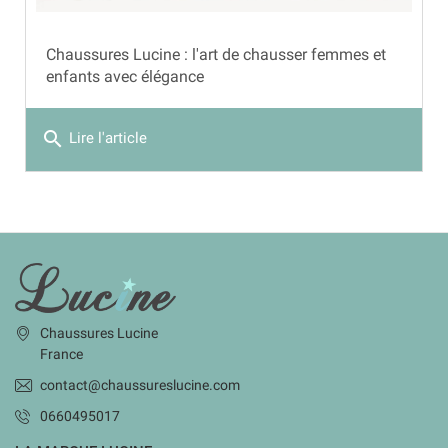
Chaussures Lucine : l'art de chausser femmes et
enfants avec élégance
search
Lire l'article
INFORMATIONS
Chaussures Lucine
France
contact@chaussureslucine.com
0660495017