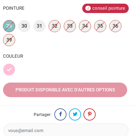
POINTURE
conseil pointure
29
30
31
32
33
34
35
36
39
COULEUR
Rose
PRODUIT DISPONIBLE AVEC D'AUTRES OPTIONS
Partager: