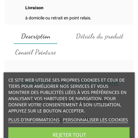
Livraison
à domicile ou retrait en point relais.
Description
Détails du produit
Conseil Pointure
CE SITE WEB UTILISE SES PROPRES COOKIES ET CEUX DE
Ballerines avec cordon réglable
TIERS POUR AMÉLIORER NOS SERVICES ET VOUS
MONTRER DES PUBLICITÉS LIÉES À VOS PRÉFÉRENCES EN
ANALYSANT VOS HABITUDES DE NAVIGATION. POUR
Extérieur cuir très souple
DONNER VOTRE CONSENTEMENT À SON UTILISATION,
APPUYEZ SUR LE BOUTON ACCEPTER.
Intérieur cuir
PLUS D'INFORMATIONS
PERSONNALISER LES COOKIES
REJETER TOUT
Semelle élastomère