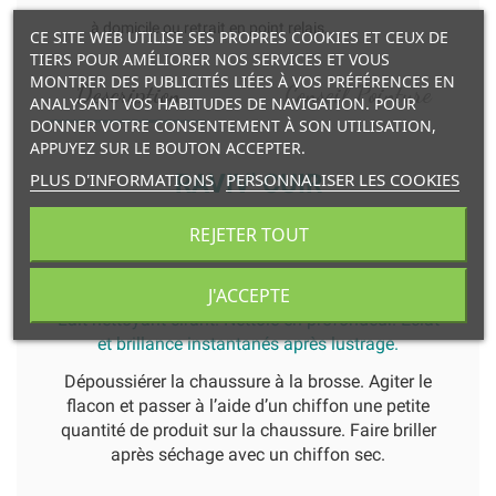
à domicile ou retrait en point relais.
CE SITE WEB UTILISE SES PROPRES COOKIES ET CEUX DE
TIERS POUR AMÉLIORER NOS SERVICES ET VOUS
MONTRER DES PUBLICITÉS LIÉES À VOS PRÉFÉRENCES EN
Description
Conseil Pointure
ANALYSANT VOS HABITUDES DE NAVIGATION. POUR
DONNER VOTRE CONSENTEMENT À SON UTILISATION,
APPUYEZ SUR LE BOUTON ACCEPTER.
PLUS D'INFORMATIONS
PERSONNALISER LES COOKIES
RAVIV' CUIR
Fabriqué en France
REJETER TOUT
Flacon 100 mL
J'ACCEPTE
Lait nettoyant cirant. Nettoie en profondeur. Eclat
et brillance instantanés après lustrage.
Dépoussiérer la chaussure à la brosse. Agiter le
flacon et passer à l’aide d’un chiffon une petite
quantité de produit sur la chaussure. Faire briller
après séchage avec un chiffon sec.