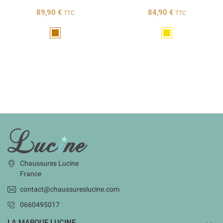
89,90 €
84,90 €
TTC
TTC
Marron
Doré
INFORMATIONS
Chaussures Lucine
France
contact@chaussureslucine.com
0660495017
LA MARQUE LUCINE