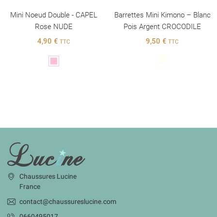
Mini Noeud Double - CAPEL
Barrettes Mini Kimono – Blanc
Rose NUDE
Pois Argent CROCODILE
4,90 €
9,50 €
TTC
TTC
Rose
Blanc
INFORMATIONS
Chaussures Lucine
France
contact@chaussureslucine.com
0660495017