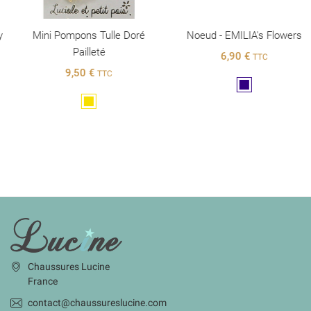
Mini Pompons Tulle Doré
Noeud - EMILIA's Flowers
Pailleté
6,90 €
TTC
9,50 €
TTC
Marine
Doré
INFORMATIONS
Chaussures Lucine
France
contact@chaussureslucine.com