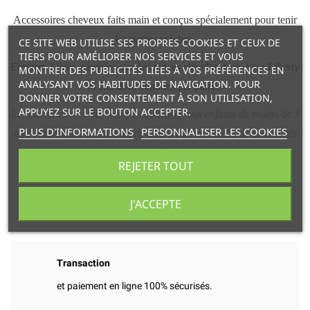
Accessoires cheveux faits main et conçus spécialement pour tenir
les petites mèches.
CE SITE WEB UTILISE SES PROPRES COOKIES ET CEUX DE
TIERS POUR AMÉLIORER NOS SERVICES ET VOUS
Environ 3.8cm, montées sur des pinces clic clac 4cm, tissu Liberty
MONTRER DES PUBLICITÉS LIÉES À VOS PRÉFÉRENCES EN
ANALYSANT VOS HABITUDES DE NAVIGATION. POUR
of London, vendues par paires.
DONNER VOTRE CONSENTEMENT À SON UTILISATION,
APPUYEZ SUR LE BOUTON ACCEPTER.
Les barrettes mini ne sont pas destinées aux enfants de moins de 3
PLUS D'INFORMATIONS
PERSONNALISER LES COOKIES
ans. Attention à ce qu’elles ne soient pas ingérées par les enfants
en bas âge.
REJETER TOUT
Marque Luciole et Petit Pois
J'ACCEPTE
Transaction
et paiement en ligne 100% sécurisés.