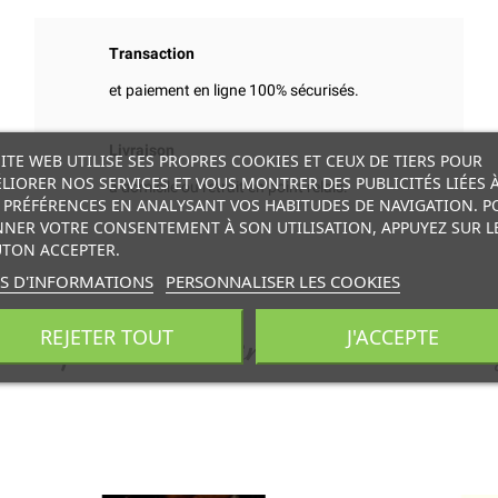
Transaction
et paiement en ligne 100% sécurisés.
Livraison
SITE WEB UTILISE SES PROPRES COOKIES ET CEUX DE TIERS POUR
LIORER NOS SERVICES ET VOUS MONTRER DES PUBLICITÉS LIÉES 
à domicile ou retrait en point relais.
 PRÉFÉRENCES EN ANALYSANT VOS HABITUDES DE NAVIGATION. P
NER VOTRE CONSENTEMENT À SON UTILISATION, APPUYEZ SUR L
TON ACCEPTER.
S D'INFORMATIONS
PERSONNALISER LES COOKIES
res produits dans la même caté
REJETER TOUT
J'ACCEPTE