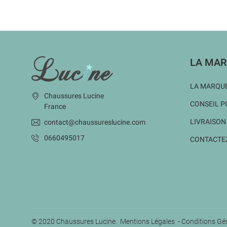
INFORMATIONS
LA MAR
LA MARQUE
Chaussures Lucine
CONSEIL P
France
LIVRAISON
contact@chaussureslucine.com
0660495017
CONTACTE
© 2020 Chaussures Lucine.
Mentions Légales
-
Conditions Gé