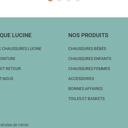
QUE LUCINE
NOS PRODUITS
 CHAUSSURES LUCINE
CHAUSSURES BÉBÉS
OINTURE
CHAUSSURES ENFANTS
 ET RETOUR
CHAUSSURES FEMMES
Z-NOUS
ACCESSOIRES
BONNES AFFAIRES
TOILES ET BASKETS
nérales de Vente