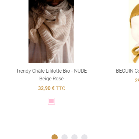
 Châle Lililotte Bio - NUDE
BEGUIN Condor - MOU
Beige Rosé
29,90 €
TTC
32,90 €
TTC
Jaune
Rose