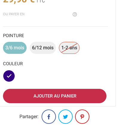
TTC
OU PAYER EN
POINTURE
3/6 mois
6/12 mois
1-2 ans
COULEUR
Marine
AJOUTER AU PANIER
Partager: