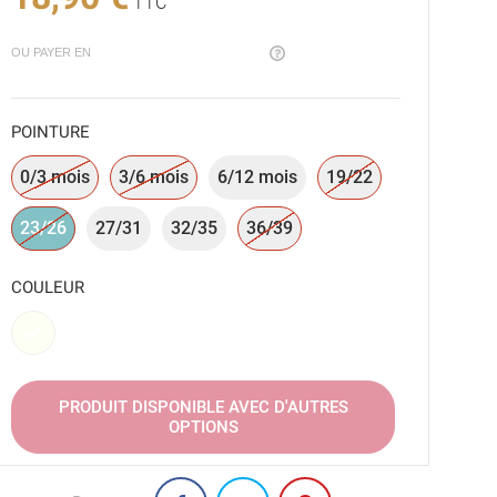
TTC
OU PAYER EN
POINTURE
0/3 mois
3/6 mois
6/12 mois
19/22
23/26
27/31
32/35
36/39
COULEUR
Blanc
PRODUIT DISPONIBLE AVEC D'AUTRES
OPTIONS