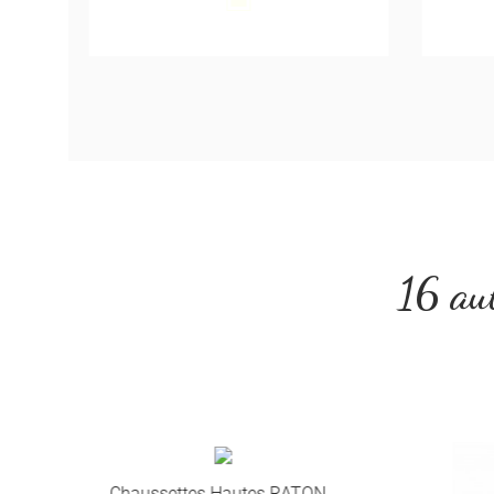
Blanc
16 aut
Chaussettes Hautes RATON -