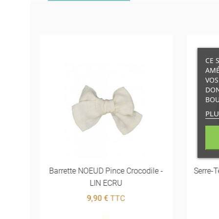
CE 
AMÉ
VOS
DON
BOU
PLU
TES -
Barrette NOEUD Pince Crocodile -
Serre-
LIN ECRU
9,90 €
TTC