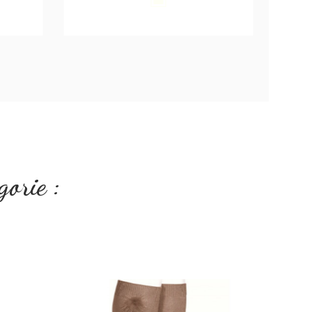
Blanc
gorie :