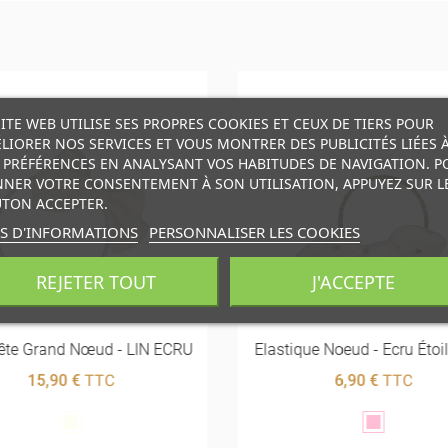
SITE WEB UTILISE SES PROPRES COOKIES ET CEUX DE TIERS POUR
LIORER NOS SERVICES ET VOUS MONTRER DES PUBLICITÉS LIÉES 
 PRÉFÉRENCES EN ANALYSANT VOS HABITUDES DE NAVIGATION. P
NER VOTRE CONSENTEMENT À SON UTILISATION, APPUYEZ SUR L
TON ACCEPTER.
S D'INFORMATIONS
PERSONNALISER LES COOKIES
REJETER TOUT
J'ACCEPTE
Tête Grand Nœud - LIN ECRU
Elastique Noeud - Ecru Étoi
15,90 €
TTC
6,90 €
TTC
Blanc
Rose