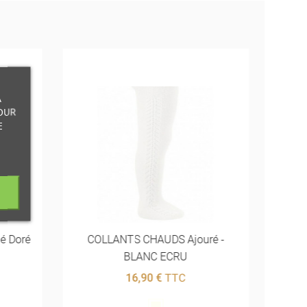
À
OUR
Cha
E
A
lé Doré
COLLANTS CHAUDS Ajouré -
BLANC ECRU
16,90 €
TTC