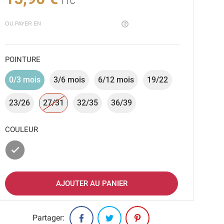
TTC
OU PAYER EN
POINTURE
0/3 mois
3/6 mois
6/12 mois
19/22
23/26
27/31
32/35
36/39
COULEUR
Gris
AJOUTER AU PANIER
Partager: