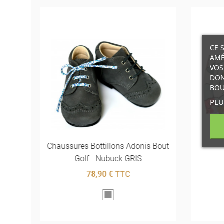
CE 
AMÉ
VOS
DON
BOU
PLU
 Alice
Chaussures Bottillons Adonis Bout
Golf - Nubuck GRIS
78,90 €
TTC
Gris