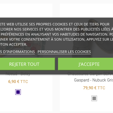
SITE WEB UTILISE SES PROPRES COOKIES ET CEUX DE TIERS POUR
LIORER NOS SERVICES ET VOUS MONTRER DES PUBLICITÉS LIÉES 
 PRÉFÉRENCES EN ANALYSANT VOS HABITUDES DE NAVIGATION. P
NER VOTRE CONSENTEMENT À SON UTILISATION, APPUYEZ SUR L
TON ACCEPTER.
S D'INFORMATIONS
PERSONNALISER LES COOKIES
REJETER TOUT
J'ACCEPTE
Noeud - Betsy
Chaussures Garçon SCR
Gaspard - Nubuck Gri
6,90 €
TTC
79,90 €
TTC
Marine
Gris