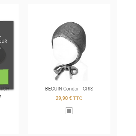
À
OUR
E
ATCH
BEGUIN Condor - GRIS
s
29,90 €
TTC
Gris