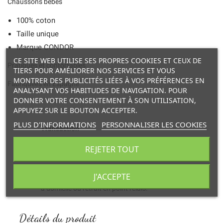
Chaussons bébés
100% coton
Taille unique
Marque CONDOR
CE SITE WEB UTILISE SES PROPRES COOKIES ET CEUX DE
Pratiques et confortables
TIERS POUR AMÉLIORER NOS SERVICES ET VOUS
MONTRER DES PUBLICITÉS LIÉES À VOS PRÉFÉRENCES EN
Fabriquées en Espagne
ANALYSANT VOS HABITUDES DE NAVIGATION. POUR
DONNER VOTRE CONSENTEMENT À SON UTILISATION,
APPUYEZ SUR LE BOUTON ACCEPTER.
PLUS D'INFORMATIONS
PERSONNALISER LES COOKIES
Transaction
et paiement en ligne 100% sécurisés.
REJETER TOUT
Livraison
J'ACCEPTE
à domicile ou retrait en point relais.
Détails du produit