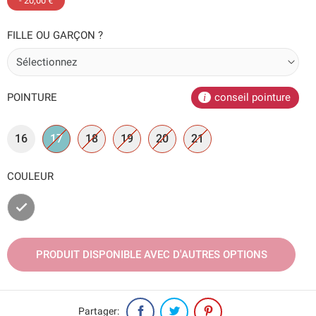
- 20,00 €
FILLE OU GARÇON ?
POINTURE
conseil pointure
16
17
18
19
20
21
COULEUR
Gris
PRODUIT DISPONIBLE AVEC D'AUTRES OPTIONS
Partager: