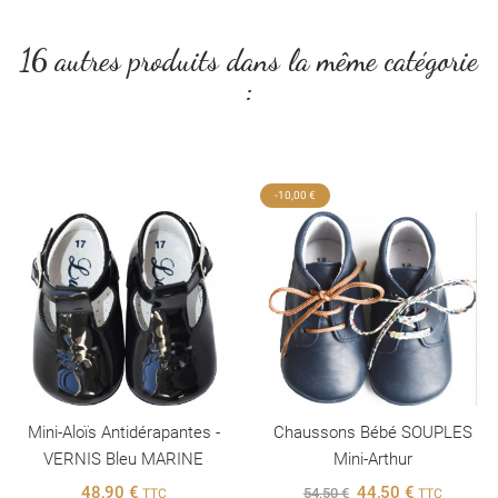
16 autres produits dans la même catégorie
:
-10,00 €
Mini-Aloïs Antidérapantes -
Chaussons Bébé SOUPLES
VERNIS Bleu MARINE
Mini-Arthur
48,90 €
44,50 €
54,50 €
TTC
TTC