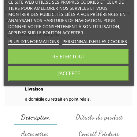
CE SITE WEB UTILISE SES PROPRES COOKIES ET CEUX DE
motif) fille ou garçon.
TIERS POUR AMÉLIORER NOS SERVICES ET VOUS
Prendre une pointure de plus que la taille indiquée sur un pédimètre
MONTRER DES PUBLICITÉS LIÉES À VOS PRÉFÉRENCES EN
ANALYSANT VOS HABITUDES DE NAVIGATION. POUR
universel
DONNER VOTRE CONSENTEMENT À SON UTILISATION,
APPUYEZ SUR LE BOUTON ACCEPTER.
Ce modèle chausse petit.
PLUS D'INFORMATIONS
PERSONNALISER LES COOKIES
REJETER TOUT
Transaction
J'ACCEPTE
et paiement en ligne 100% sécurisés.
Livraison
à domicile ou retrait en point relais.
Description
Détails du produit
Accessoires
Conseil Pointure