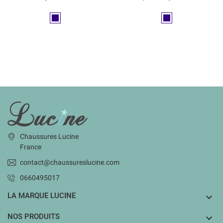
Marine
Marine
INFORMATIONS
Chaussures Lucine
France
contact@chaussureslucine.com
0660495017
LA MARQUE LUCINE

NOS PRODUITS
