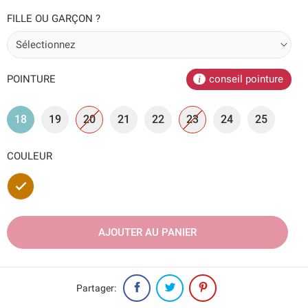
FILLE OU GARÇON ?
POINTURE
conseil pointure
18
19
20
21
22
23
24
25
COULEUR
Marron
AJOUTER AU PANIER
Partager: