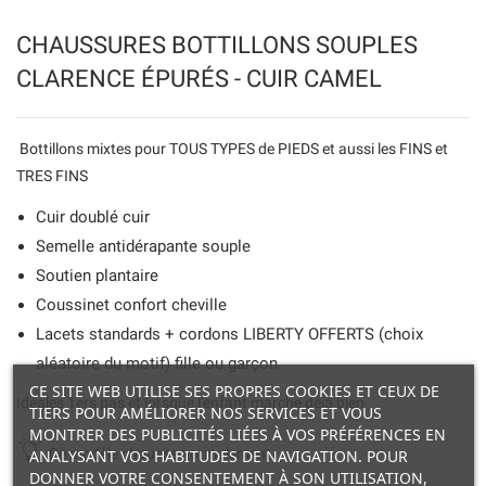
CHAUSSURES BOTTILLONS SOUPLES
CLARENCE ÉPURÉS - CUIR CAMEL
Bottillons mixtes pour TOUS TYPES de PIEDS et aussi les FINS et
TRES FINS
Cuir doublé cuir
Semelle antidérapante souple
Soutien plantaire
Coussinet confort cheville
Lacets standards + cordons LIBERTY OFFERTS (choix
aléatoire du motif) fille ou garçon.
CE SITE WEB UTILISE SES PROPRES COOKIES ET CEUX DE
Idéales 1ers pas et lorsque l'enfant marche déjà bien
TIERS POUR AMÉLIORER NOS SERVICES ET VOUS
MONTRER DES PUBLICITÉS LIÉES À VOS PRÉFÉRENCES EN
Ce modèle chausse normalement.
ANALYSANT VOS HABITUDES DE NAVIGATION. POUR
DONNER VOTRE CONSENTEMENT À SON UTILISATION,