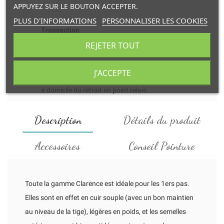
APPUYEZ SUR LE BOUTON ACCEPTER.
PLUS D'INFORMATIONS
PERSONNALISER LES COOKIES
Transaction
REJETER TOUT
et paiement en ligne 100% sécurisés.
J'ACCEPTE
Livraison
à domicile ou retrait en point relais.
Description
Détails du produit
Accessoires
Conseil Pointure
Toute la gamme Clarence est idéale pour les 1ers pas.
Elles sont en effet en cuir souple (avec un bon maintien
au niveau de la tige), légères en poids, et les semelles