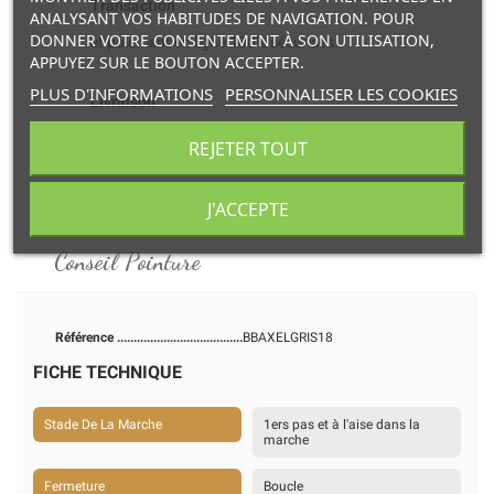
Transaction
ANALYSANT VOS HABITUDES DE NAVIGATION. POUR
DONNER VOTRE CONSENTEMENT À SON UTILISATION,
et paiement en ligne 100% sécurisés.
APPUYEZ SUR LE BOUTON ACCEPTER.
PLUS D'INFORMATIONS
PERSONNALISER LES COOKIES
Livraison
à domicile ou retrait en point relais.
REJETER TOUT
Détails du produit
Accessoires
J'ACCEPTE
Conseil Pointure
Référence
BBAXELGRIS18
FICHE TECHNIQUE
Stade De La Marche
1ers pas et à l'aise dans la
marche
Fermeture
Boucle