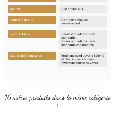
Matière
Cuir doublé cuir
Conseil Pointure
Ce modèle chausse
normalement.
Type De Pieds
Chaussant adapté pieds
standards
Chaussant adapté pieds
standards et plutôt fins
Modèle De Chaussures
Bottillons semi-ouverts Salomé
et chaussures à brides -
fermeture boucle ou velcro
16 autres produits dans la même catégorie
: