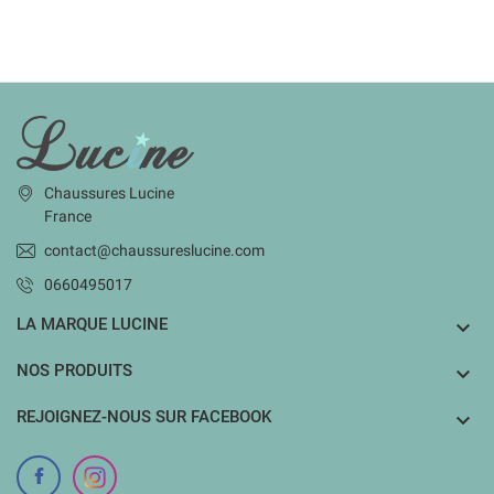
INFORMATIONS
Chaussures Lucine
France
contact@chaussureslucine.com
0660495017
LA MARQUE LUCINE

NOS PRODUITS

REJOIGNEZ-NOUS SUR FACEBOOK
