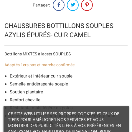
Partager:
CHAUSSURES BOTTILLONS SOUPLES
AZYLIS ÉPURÉS- CUIR CAMEL
Bottillons MIXTES à lacets SOUPLES
Adaptés 1ers pas et marche confirmée
Extérieur et intérieur cuir souple
Semelle antidérapante souple
Soutien plantaire
Renfort cheville
Résistante mais légère en poids
CE SITE WEB UTILISE SES PROPRES COOKIES ET CEUX DE
Lacets standards + cordons LIBERTY OFFERTS (choix
TIERS POUR AMÉLIORER NOS SERVICES ET VOUS
aléatoire du motif) fille ou garçon.
MONTRER DES PUBLICITÉS LIÉES À VOS PRÉFÉRENCES EN
ANALYSANT VOS HABITUDES DE NAVIGATION. POUR