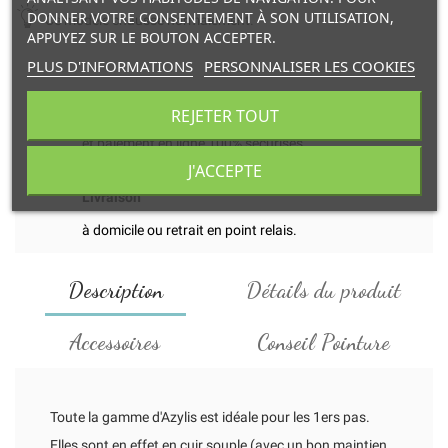
DONNER VOTRE CONSENTEMENT À SON UTILISATION,
Ce modèle chausse normalement.
APPUYEZ SUR LE BOUTON ACCEPTER.
PLUS D'INFORMATIONS
PERSONNALISER LES COOKIES
Transaction
REJETER TOUT
et paiement en ligne 100% sécurisés.
J'ACCEPTE
Livraison
à domicile ou retrait en point relais.
Description
Détails du produit
Accessoires
Conseil Pointure
Toute la gamme d'Azylis est idéale pour les 1ers pas.
Elles sont en effet en cuir souple (avec un bon maintien