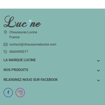
INFORMATIONS
Chaussures Lucine
France
contact@chaussureslucine.com
0660495017
LA MARQUE LUCINE

NOS PRODUITS

REJOIGNEZ-NOUS SUR FACEBOOK
