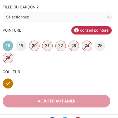
FILLE OU GARÇON ?
POINTURE
conseil pointure
18
19
20
21
22
23
24
25
26
COULEUR
Marron
AJOUTER AU PANIER