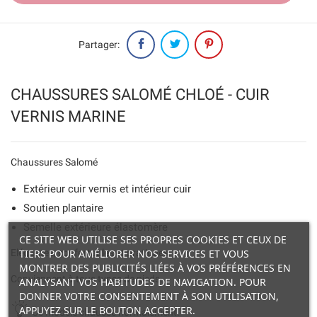
Partager:
CHAUSSURES SALOMÉ CHLOÉ - CUIR
VERNIS MARINE
Chaussures Salomé
Extérieur cuir vernis et intérieur cuir
Soutien plantaire
Semelle extérieure élastomère
CE SITE WEB UTILISE SES PROPRES COOKIES ET CEUX DE
TIERS POUR AMÉLIORER NOS SERVICES ET VOUS
Elégantes, confortables et pratiques.
MONTRER DES PUBLICITÉS LIÉES À VOS PRÉFÉRENCES EN
Conviennent à tous types de pieds.
ANALYSANT VOS HABITUDES DE NAVIGATION. POUR
DONNER VOTRE CONSENTEMENT À SON UTILISATION,
APPUYEZ SUR LE BOUTON ACCEPTER.
Ce modèle chausse normalement.