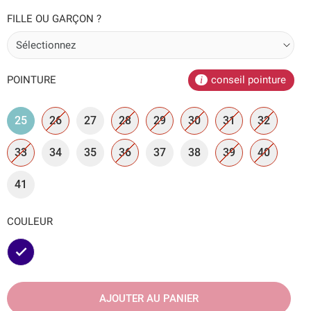
FILLE OU GARÇON ?
POINTURE
conseil pointure
25
26
27
28
29
30
31
32
33
34
35
36
37
38
39
40
41
COULEUR
Marine
AJOUTER AU PANIER