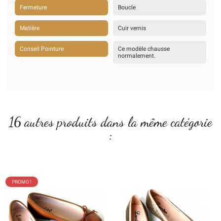
Fermeture
Boucle
Matière
Cuir vernis
Conseil Pointure
Ce modèle chausse
normalement.
16 autres produits dans la même catégorie
:
PROMO !