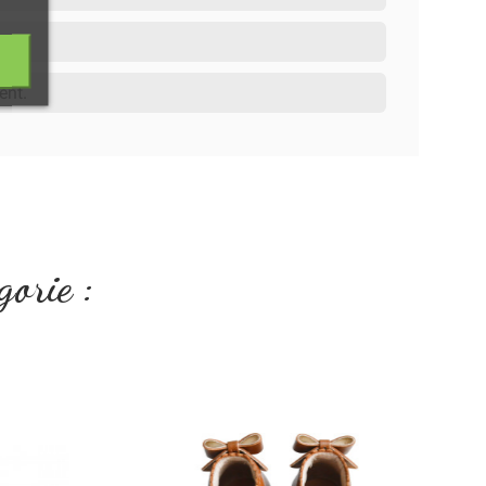
ent.
gorie :