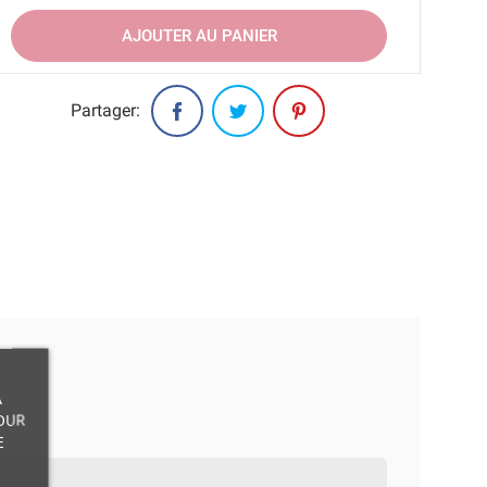
AJOUTER AU PANIER
Partager:
À
OUR
E