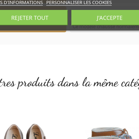
S D'INFORMATIONS
PERSONNALISER LES COOKIES
Cuir doublé cuir
REJETER TOUT
J'ACCEPTE
Ce modèle chausse normalem
res produits dans la même caté