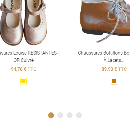
res Louise RESISTANTES -
Chaussures Bottillons Botti
OR Cuivré
À Lacets...
94,70 €
TTC
89,90 €
TTC
Doré
Marron