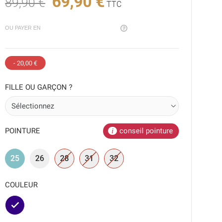
69,90 €
89,90 €
TTC
OU PAYER EN
- 20,00 €
FILLE OU GARÇON ?
POINTURE
conseil pointure
25
26
28
31
32
COULEUR
Marine