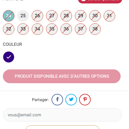
24
25
26
27
28
29
30
31
32
33
34
35
36
37
38
COULEUR
Marine
PRODUIT DISPONIBLE AVEC D'AUTRES OPTIONS
Partager: