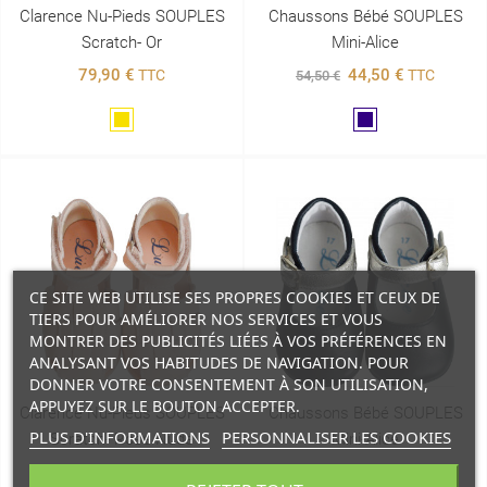
Clarence Nu-Pieds SOUPLES
Chaussons Bébé SOUPLES
Scratch- Or
Mini-Alice
79,90 €
44,50 €
TTC
TTC
54,50 €
Doré
Marine
CE SITE WEB UTILISE SES PROPRES COOKIES ET CEUX DE
TIERS POUR AMÉLIORER NOS SERVICES ET VOUS
MONTRER DES PUBLICITÉS LIÉES À VOS PRÉFÉRENCES EN
ANALYSANT VOS HABITUDES DE NAVIGATION. POUR
DONNER VOTRE CONSENTEMENT À SON UTILISATION,
APPUYEZ SUR LE BOUTON ACCEPTER.
Clarence Nu-Pieds SOUPLES
Chaussons Bébé SOUPLES
PLUS D'INFORMATIONS
PERSONNALISER LES COOKIES
Scratch- Rose Nude
Mini-Alice
79,90 €
54,50 €
TTC
TTC