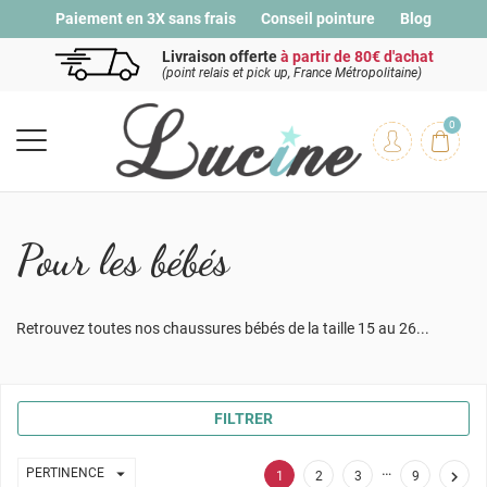
Paiement en 3X sans frais
Conseil pointure
Blog
Livraison offerte
à partir de 80€ d'achat
(point relais et pick up, France Métropolitaine)
0
Pour les bébés
Retrouvez toutes nos chaussures bébés de la taille 15 au 26...
FILTRER
…

PERTINENCE

1
2
3
9