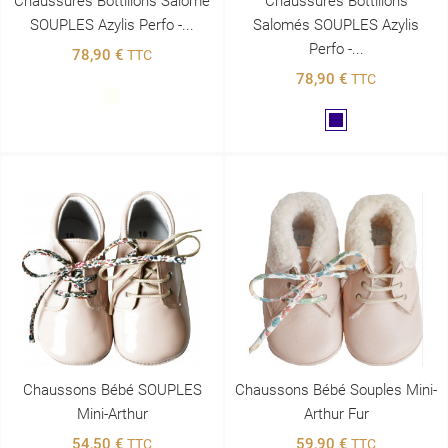
Chaussures Bottillons Salomé
Chaussures Bottillons
SOUPLES Azylis Perfo -...
Salomés SOUPLES Azylis
Perfo -...
78,90 €
TTC
78,90 €
TTC
Blanc
Marine
Chaussons Bébé SOUPLES
Chaussons Bébé Souples Mini-
Mini-Arthur
Arthur Fur
54,50 €
59,90 €
TTC
TTC