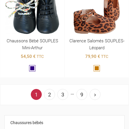
Chaussons Bébé SOUPLES
Clarence Salomés SOUPLES-
Mini-Arthur
Léopard
54,50 €
79,90 €
TTC
TTC
Marine
Marron
…
1
2
3
9

Chaussures bébés