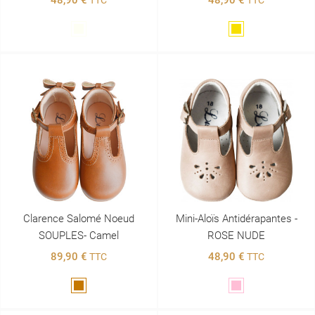
Blanc
Doré
Clarence Salomé Noeud
Mini-Aloïs Antidérapantes -
SOUPLES- Camel
ROSE NUDE
89,90 €
48,90 €
TTC
TTC
Marron
Rose