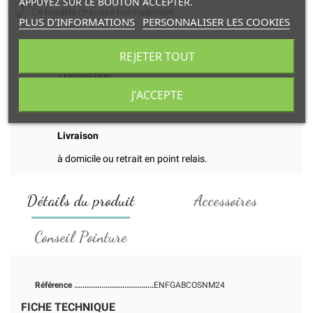
APPUYEZ SUR LE BOUTON ACCEPTER.
Ce modèle chausse normalement.
PLUS D'INFORMATIONS
PERSONNALISER LES COOKIES
REJETER TOUT
Transaction
J'ACCEPTE
et paiement en ligne 100% sécurisés.
Livraison
à domicile ou retrait en point relais.
Détails du produit
Accessoires
Conseil Pointure
Référence
ENFGABCOSNM24
FICHE TECHNIQUE