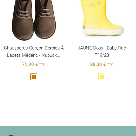
Chaussures Garçon Derbies À
JAUNE Doux - Baby Flac
Lacets Médéric - Nubuck...
T19/23
79,90 €
28,00 €
TTC
TTC
Marron
Jaune