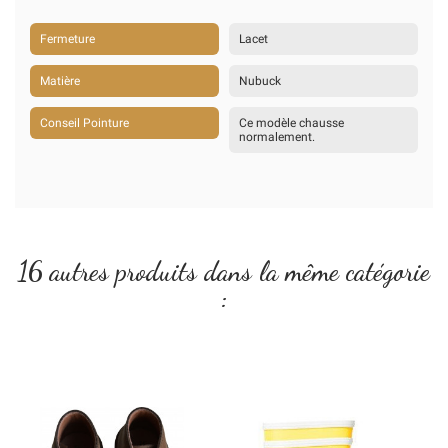
Fermeture
Lacet
Matière
Nubuck
Conseil Pointure
Ce modèle chausse
normalement.
16 autres produits dans la même catégorie
: