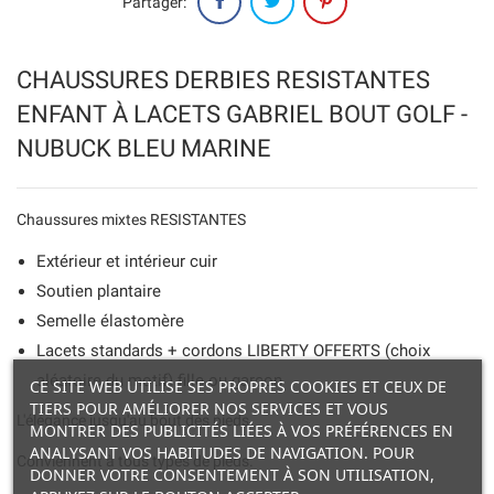
Partager:
CHAUSSURES DERBIES RESISTANTES
ENFANT À LACETS GABRIEL BOUT GOLF -
NUBUCK BLEU MARINE
Chaussures mixtes RESISTANTES
Extérieur et intérieur cuir
Soutien plantaire
Semelle élastomère
Lacets standards + cordons LIBERTY OFFERTS (choix
aléatoire du motif) fille ou garçon
CE SITE WEB UTILISE SES PROPRES COOKIES ET CEUX DE
TIERS POUR AMÉLIORER NOS SERVICES ET VOUS
L'élégance jusqu'au bout des pieds.
MONTRER DES PUBLICITÉS LIÉES À VOS PRÉFÉRENCES EN
ANALYSANT VOS HABITUDES DE NAVIGATION. POUR
Conviennent à tous types de pieds.
DONNER VOTRE CONSENTEMENT À SON UTILISATION,