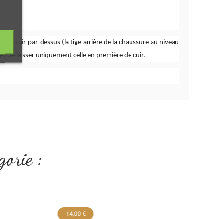
e de cuir par-dessus (la tige arrière de la chaussure au niveau
 et de laisser uniquement celle en première de cuir.
gorie :
-14,00 €