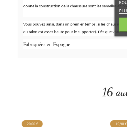
BOU
donne la construction de la chaussure sont les semelles en pr
PLU
Vous pouvez ainsi, dans un premier temps, si les chaussures so
du talon est assez haute pour le supporter). Dès que votre enfa
Fabriquées en Espagne
16 aut
-20,00 €
-10,90 €