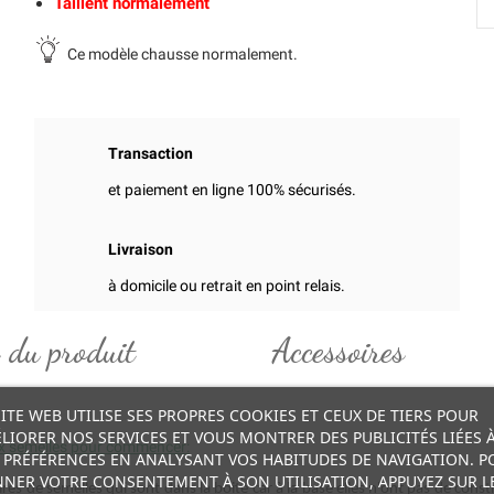
Taillent normalement
Ce modèle chausse normalement.
Transaction
et paiement en ligne 100% sécurisés.
Livraison
à domicile ou retrait en point relais.
 du produit
Accessoires
SITE WEB UTILISE SES PROPRES COOKIES ET CEUX DE TIERS POUR
LIORER NOS SERVICES ET VOUS MONTRER DES PUBLICITÉS LIÉES 
ux semelles pour commencer:
 PRÉFÉRENCES EN ANALYSANT VOS HABITUDES DE NAVIGATION. P
NER VOTRE CONSENTEMENT À SON UTILISATION, APPUYEZ SUR L
res de semelles qui sont dans la boite car à la base elles n'ont pas de const