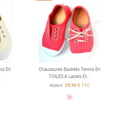
nis En
Chaussures Baskets Tennis En
.
TOILES À Lacets Et...
C
29,90 €
TTC
43,90 €
Rose