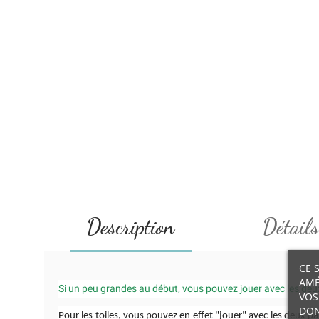
Description
Détails
CE 
AMÉ
Si un peu grandes au début, vous pouvez jouer avec les de
VOS
DON
Pour les toiles, vous pouvez en effet "jouer" avec les deux pai