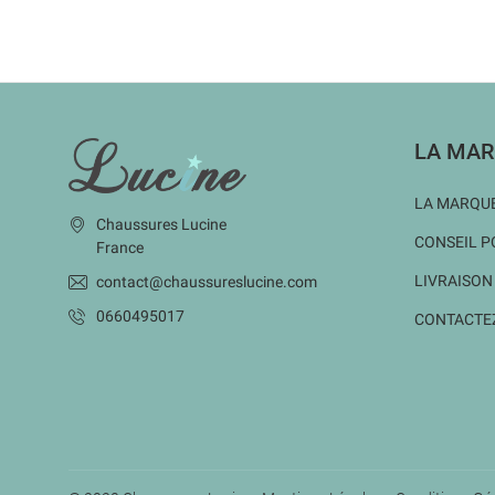
INFORMATIONS
LA MAR
LA MARQUE
Chaussures Lucine
CONSEIL P
France
LIVRAISON
contact@chaussureslucine.com
0660495017
CONTACTE