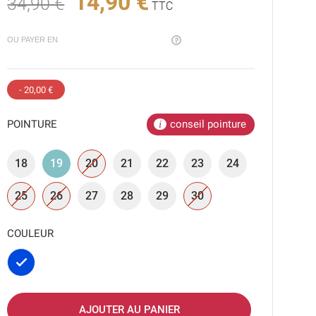
14,90 €
34,90 €
TTC
OU PAYER EN
- 20,00 €
POINTURE
conseil pointure
18
19
20
21
22
23
24
25
26
27
28
29
30
COULEUR
Bleu
AJOUTER AU PANIER