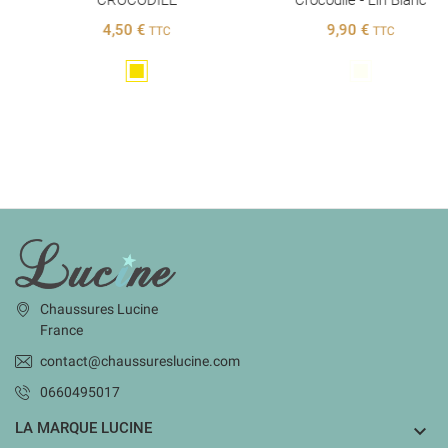
CROCODILE
Crocodile - Lin Blanc
4,50 €
9,90 €
TTC
TTC
Doré
Blanc
INFORMATIONS
Chaussures Lucine
France
contact@chaussureslucine.com
0660495017
LA MARQUE LUCINE
