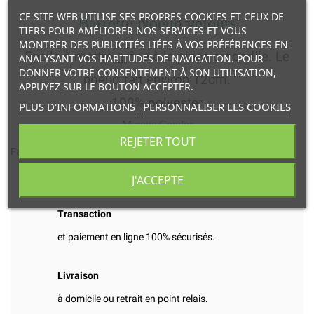
CE SITE WEB UTILISE SES PROPRES COOKIES ET CEUX DE
Barrette Noeud velours
TIERS POUR AMÉLIORER NOS SERVICES ET VOUS
MONTRER DES PUBLICITÉS LIÉES À VOS PRÉFÉRENCES EN
Facile à mettre grâce à la pince crocodile.
Le
ANALYSANT VOS HABITUDES DE NAVIGATION. POUR
DONNER VOTRE CONSENTEMENT À SON UTILISATION,
noeud fait environ 12cm.
APPUYEZ SUR LE BOUTON ACCEPTER.
100% polyester
PLUS D'INFORMATIONS
PERSONNALISER LES COOKIES
Marque Condor
REJETER TOUT
Fabriquées en Espagne
J'ACCEPTE
Transaction
et paiement en ligne 100% sécurisés.
Livraison
à domicile ou retrait en point relais.