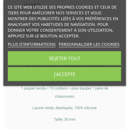
Livraison
CE SITE WEB UTILISE SES PROPRES COOKIES ET CEUX DE
TIERS POUR AMÉLIORER NOS SERVICES ET VOUS
à domicile ou retrait en point relais.
MONTRER DES PUBLICITÉS LIÉES À VOS PRÉFÉRENCES EN
ANALYSANT VOS HABITUDES DE NAVIGATION. POUR
DONNER VOTRE CONSENTEMENT À SON UTILISATION,
Description
APPUYEZ SUR LE BOUTON ACCEPTER.
PLUS D'INFORMATIONS
PERSONNALISER LES COOKIES
Le lacet magique élastique
REJETER TOUT
Pour mettre et retirer ses chaussures facilement !
J'ACCEPTE
Mise en place facile: 1 cordon en silicone entre deux oeillets
1 paquet vendu = 10 cordons = pour équiper 1 paire de
chaussures
Lacets ronds, élastiqués, 100% silicone
Taille: 30 mm