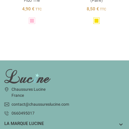
Fluo The
(paire)
4,90 €
8,50 €
TTC
TTC
Rose
Doré
INFORMATIONS
Chaussures Lucine
France
contact@chaussureslucine.com
0660495017
LA MARQUE LUCINE
