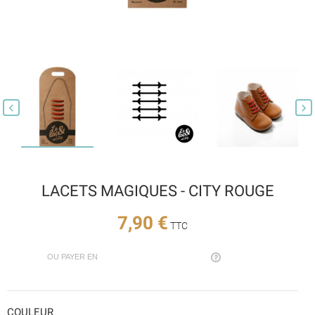


LACETS MAGIQUES - CITY ROUGE
7,90 €
TTC
OU PAYER EN
COULEUR