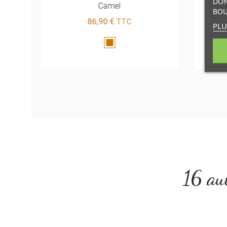
DON
Camel
BOU
86,90 €
TTC
PLU
Marron
16 aut