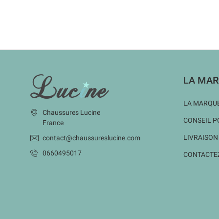
INFORMATIONS
LA MAR
LA MARQUE
Chaussures Lucine
CONSEIL P
France
LIVRAISON
contact@chaussureslucine.com
0660495017
CONTACTE