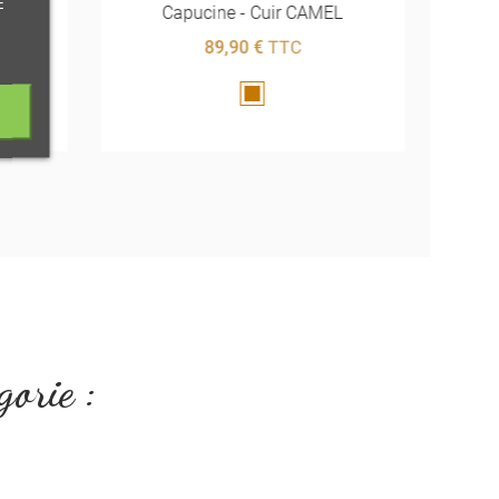
E
Capucine - Cuir CAMEL
89,90 €
TTC
Marron
gorie :