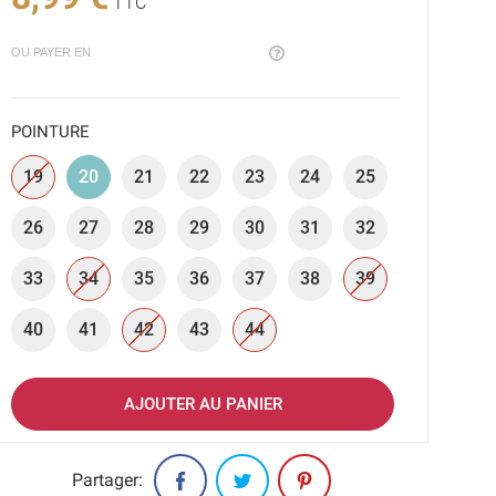
TTC
OU PAYER EN
POINTURE
19
20
21
22
23
24
25
26
27
28
29
30
31
32
33
34
35
36
37
38
39
40
41
42
43
44
AJOUTER AU PANIER
Partager: