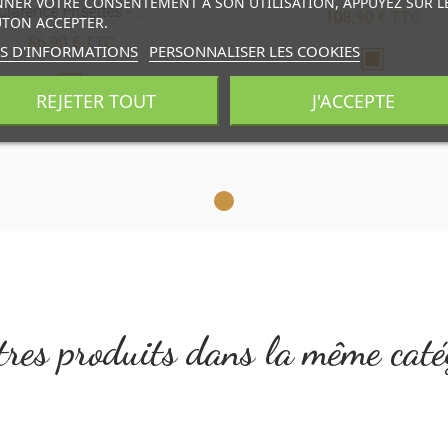
NER VOTRE CONSENTEMENT À SON UTILISATION, APPUYEZ SUR L
Clarence Frisettes -...
108,90 €
TTC
TON ACCEPTER.
86,90 €
TTC
S D'INFORMATIONS
PERSONNALISER LES COOKIES
Marron
Marron
REJETER TOUT
J'ACCEPTE
res produits dans la même caté