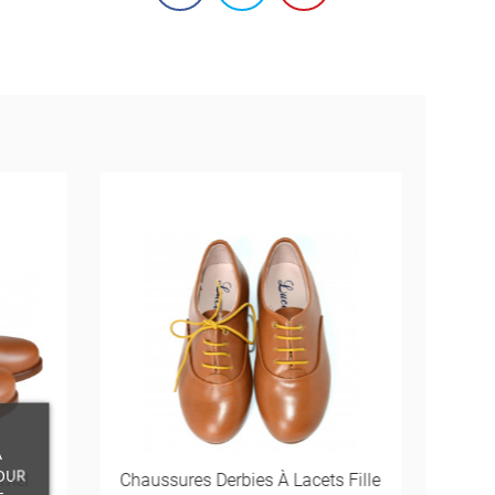
À
OUR
amel
Chaussures Derbies À Lacets Fille
Chau