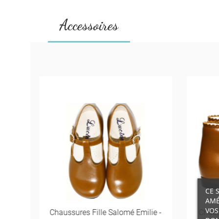
Accessoires
CE 
AMÉ
VOS
Fille
Chaussures Fille Salomé Emilie -
Chaus