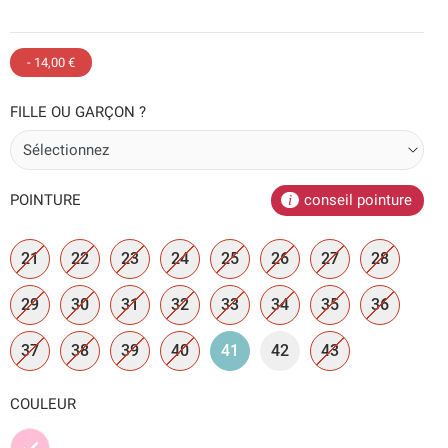
- 14,00 €
FILLE OU GARÇON ?
POINTURE
conseil pointure
21
22
23
24
25
26
27
28
29
30
31
32
33
34
35
36
37
38
39
40
41
42
43
COULEUR