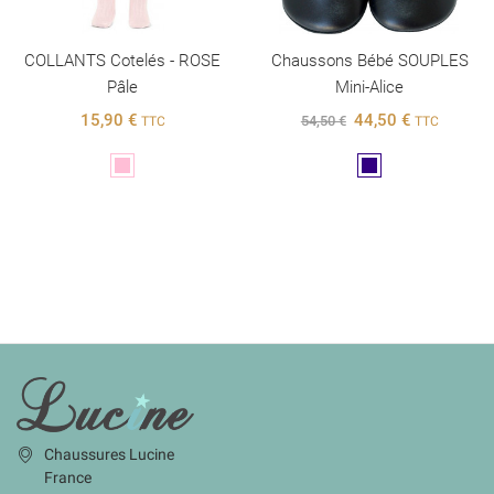
COLLANTS Cotelés - ROSE
Chaussons Bébé SOUPLES
Pâle
Mini-Alice
15,90 €
44,50 €
54,50 €
TTC
TTC
Rose
Marine
INFORMATIONS
Chaussures Lucine
France