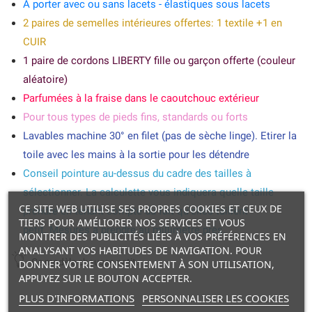
A porter avec ou sans lacets - élastiques sous lacets
2 paires de semelles intérieures offertes: 1 textile +1 en
CUIR
1 paire de cordons LIBERTY fille ou garçon offerte (couleur
aléatoire)
Parfumées à la fraise dans le caoutchouc extérieur
Pour tous types de pieds fins, standards ou forts
Lavables machine 30° en filet (pas de sèche linge). Etirer la
toile avec les mains à la sortie pour les détendre
Conseil pointure au-dessus du cadre des tailles à
sélectionner. La calculette vous indiquera quelle taille
CE SITE WEB UTILISE SES PROPRES COOKIES ET CEUX DE
prendre en tenant compte du fait qu'elles taillent
TIERS POUR AMÉLIORER NOS SERVICES ET VOUS
petit. Mesures à prendre au millimètre près.
MONTRER DES PUBLICITÉS LIÉES À VOS PRÉFÉRENCES EN
ANALYSANT VOS HABITUDES DE NAVIGATION. POUR
Ce modèle chausse petit.
DONNER VOTRE CONSENTEMENT À SON UTILISATION,
APPUYEZ SUR LE BOUTON ACCEPTER.
PLUS D'INFORMATIONS
PERSONNALISER LES COOKIES