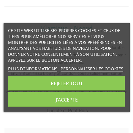
Elastique - Noeud
CE SITE WEB UTILISE SES PROPRES COOKIES ET CEUX DE
TIERS POUR AMÉLIORER NOS SERVICES ET VOUS
MONTRER DES PUBLICITÉS LIÉES À VOS PRÉFÉRENCES EN
Élastique pour parfaire la tenue des toutes petites, cet adorable
ANALYSANT VOS HABITUDES DE NAVIGATION. POUR
DONNER VOTRE CONSENTEMENT À SON UTILISATION,
accessoire cheveux fait main a été conçu spécialement pour tenir
APPUYEZ SUR LE BOUTON ACCEPTER.
les petites mèches.
PLUS D'INFORMATIONS
PERSONNALISER LES COOKIES
Env. 3,8 cm, tissu Liberty of London, cousu solidement sur un
élastique couleur.
REJETER TOUT
Non destiné aux enfants de moins de 3 ans. Attention à ce qu’ils ne
J'ACCEPTE
soient pas ingérés par les enfants en bas âge.
Luciole et Petit Pois