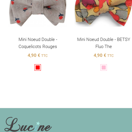
Mini Noeud Double -
Mini Noeud Double - BETSY
Coquelicots Rouges
Fluo The
4,90 €
4,90 €
TTC
TTC
Rouge
Rose
INFORMATIONS