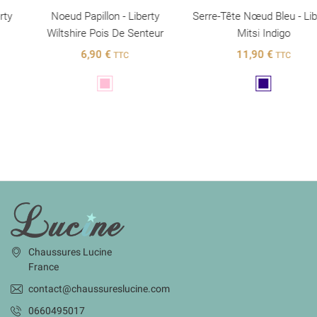
Noeud Papillon - Liberty
Serre-Tête Nœud Bleu - Liberty
Wiltshire Pois De Senteur
Mitsi Indigo
6,90 €
11,90 €
TTC
TTC
Rose
Marine
INFORMATIONS
Chaussures Lucine
France
contact@chaussureslucine.com
0660495017