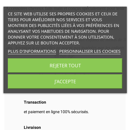
Accessoires cheveux faits main et conçus spécialement pour tenir
CE SITE WEB UTILISE SES PROPRES COOKIES ET CEUX DE
les petites mèches.
TIERS POUR AMÉLIORER NOS SERVICES ET VOUS
MONTRER DES PUBLICITÉS LIÉES À VOS PRÉFÉRENCES EN
Montées sur des pinces crocodile 4 cm, vendues par paires.
ANALYSANT VOS HABITUDES DE NAVIGATION. POUR
DONNER VOTRE CONSENTEMENT À SON UTILISATION,
Les barrettes mini ne sont pas destinées aux enfants de moins de 3
APPUYEZ SUR LE BOUTON ACCEPTER.
ans. Attention à ce qu’elles ne soient pas ingérées par les enfants
PLUS D'INFORMATIONS
PERSONNALISER LES COOKIES
en bas âge.
REJETER TOUT
Marque Luciole et Petit Pois
J'ACCEPTE
Transaction
et paiement en ligne 100% sécurisés.
Livraison