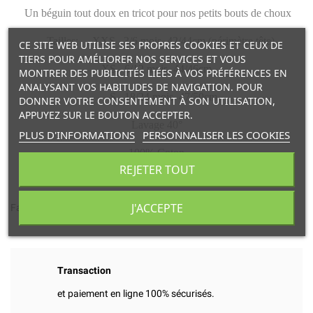
Un béguin tout doux en tricot pour nos petits bouts de choux
Tailles: XXS 3/6 mois 42/44cm (périmètre tête)
CE SITE WEB UTILISE SES PROPRES COOKIES ET CEUX DE
TIERS POUR AMÉLIORER NOS SERVICES ET VOUS
XS 6/12 mois 44/46cm
MONTRER DES PUBLICITÉS LIÉES À VOS PRÉFÉRENCES EN
ANALYSANT VOS HABITUDES DE NAVIGATION. POUR
S 18/24 mois 47/50cm
DONNER VOTRE CONSENTEMENT À SON UTILISATION,
APPUYEZ SUR LE BOUTON ACCEPTER.
Lavage 40°
PLUS D'INFORMATIONS
PERSONNALISER LES COOKIES
100% Coton
REJETER TOUT
Marque: Condor
J'ACCEPTE
Fabriqué en Espagne
Transaction
et paiement en ligne 100% sécurisés.