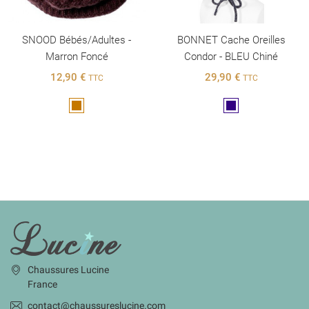
SNOOD Bébés/adultes -
BONNET Cache Oreilles
Marron Foncé
Condor - BLEU Chiné
12,90 €
29,90 €
TTC
TTC
Marron
Marine
INFORMATIONS
Chaussures Lucine
France
contact@chaussureslucine.com