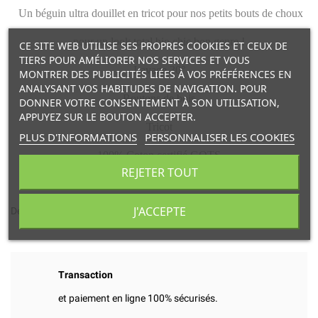
Un béguin ultra douillet en tricot pour nos petits bouts de choux
pour un look total bio chic bon genre !
CE SITE WEB UTILISE SES PROPRES COOKIES ET CEUX DE
TIERS POUR AMÉLIORER NOS SERVICES ET VOUS
Lavage 30°
MONTRER DES PUBLICITÉS LIÉES À VOS PRÉFÉRENCES EN
ANALYSANT VOS HABITUDES DE NAVIGATION. POUR
Boutons de bois
DONNER VOTRE CONSENTEMENT À SON UTILISATION,
APPUYEZ SUR LE BOUTON ACCEPTER.
Tricot
PLUS D'INFORMATIONS
PERSONNALISER LES COOKIES
100% Coton certifié GOTS
REJETER TOUT
Marque: Lililotte
J'ACCEPTE
Design français, fabriqué en Inde
Transaction
et paiement en ligne 100% sécurisés.