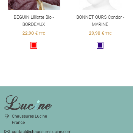
BEGUIN Lililotte Bio -
BONNET OURS Condor -
BORDEAUX
MARINE
22,90 €
29,90 €
TTC
TTC
Rouge
Marine
INFORMATIONS
Chaussures Lucine
France
contact@chaussureslucine.com