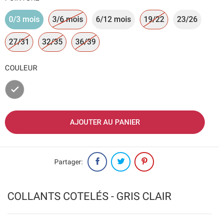
0/3 mois
3/6 mois
6/12 mois
19/22
23/26
27/31
32/35
36/39
COULEUR
Gris
AJOUTER AU PANIER
Partager:
COLLANTS COTELÉS - GRIS CLAIR