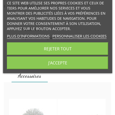
CE SITE WEB UTILISE SES PROPRES COOKIES ET CEUX DE
Fabriquées en Espagne
TIERS POUR AMÉLIORER NOS SERVICES ET VOUS
MONTRER DES PUBLICITÉS LIÉES À VOS PRÉFÉRENCES EN
ANALYSANT VOS HABITUDES DE NAVIGATION. POUR
DONNER VOTRE CONSENTEMENT À SON UTILISATION,
APPUYEZ SUR LE BOUTON ACCEPTER.
Transaction
PLUS D'INFORMATIONS
PERSONNALISER LES COOKIES
et paiement en ligne 100% sécurisés.
REJETER TOUT
Livraison
à domicile ou retrait en point relais.
J'ACCEPTE
Accessoires