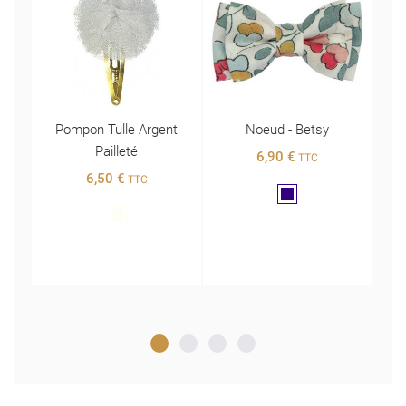
Cha
s
Pompon Tulle Argent
Noeud - Betsy
ucle
Pailleté
6,90 €
TTC
6,50 €
TTC
Marine
Blanc