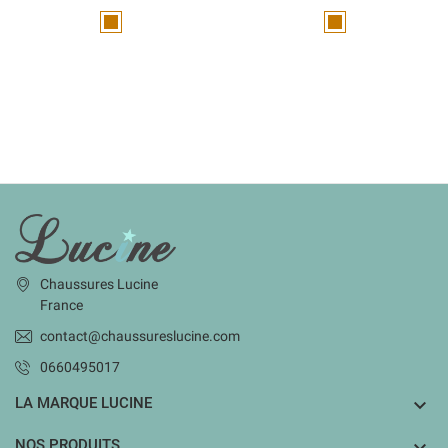
Marron
Marron
INFORMATIONS
Chaussures Lucine
France
contact@chaussureslucine.com
0660495017
LA MARQUE LUCINE

NOS PRODUITS