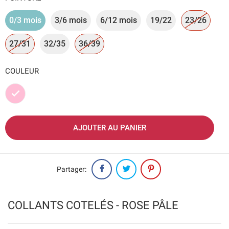
0/3 mois
3/6 mois
6/12 mois
19/22
23/26
27/31
32/35
36/39
COULEUR
Rose
AJOUTER AU PANIER
Partager:
COLLANTS COTELÉS - ROSE PÂLE