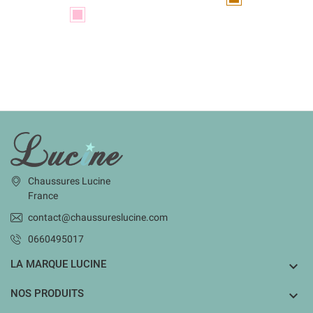
Rose
INFORMATIONS
Chaussures Lucine
France
contact@chaussureslucine.com
0660495017
LA MARQUE LUCINE

NOS PRODUITS
