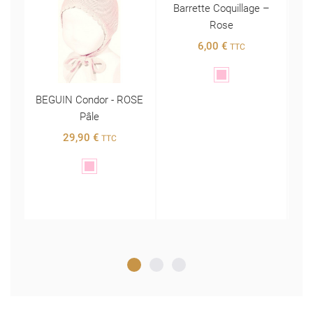
Ba
s
BEGUIN Condor - ROSE
Barrette Coquillage –
ucle
Pâle
Rose
29,90 €
6,00 €
TTC
TTC
Rose
Rose