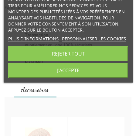
TIERS POUR AMÉLIORER NOS SERVICES ET VOUS
Fabriquées en Espagne
MONTRER DES PUBLICITÉS LIÉES À VOS PRÉFÉRENCES EN
ANALYSANT VOS HABITUDES DE NAVIGATION. POUR
DONNER VOTRE CONSENTEMENT À SON UTILISATION,
APPUYEZ SUR LE BOUTON ACCEPTER.
Transaction
PLUS D'INFORMATIONS
PERSONNALISER LES COOKIES
et paiement en ligne 100% sécurisés.
REJETER TOUT
Livraison
J'ACCEPTE
à domicile ou retrait en point relais.
Accessoires