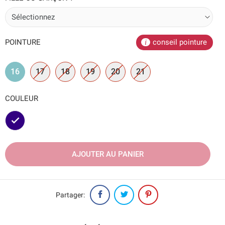
POINTURE
conseil pointure
16
17
18
19
20
21
COULEUR
Marine
AJOUTER AU PANIER
Partager: