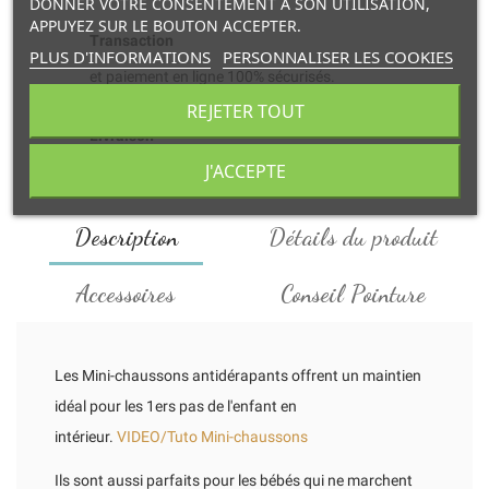
DONNER VOTRE CONSENTEMENT À SON UTILISATION,
APPUYEZ SUR LE BOUTON ACCEPTER.
Transaction
PLUS D'INFORMATIONS
PERSONNALISER LES COOKIES
et paiement en ligne 100% sécurisés.
REJETER TOUT
Livraison
J'ACCEPTE
à domicile ou retrait en point relais.
Description
Détails du produit
Accessoires
Conseil Pointure
Les Mini-chaussons antidérapants offrent un maintien
idéal pour les 1ers pas de l'enfant en
intérieur.
VIDEO/Tuto Mini-chaussons
Ils sont aussi parfaits pour les bébés qui ne marchent