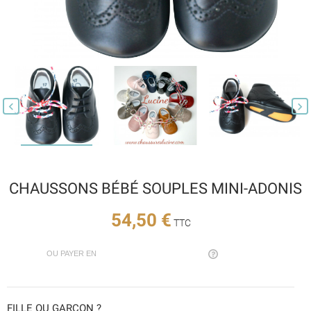


CHAUSSONS BÉBÉ SOUPLES MINI-ADONIS
54,50 €
TTC
OU PAYER EN
FILLE OU GARÇON ?